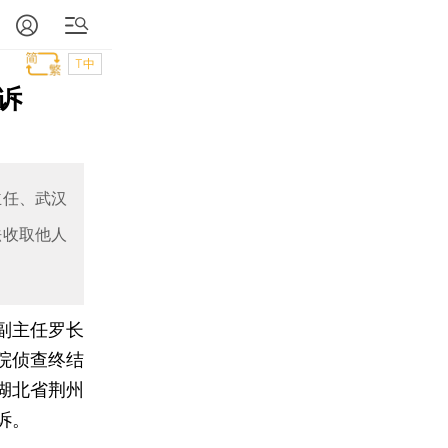
T中
诉
主任、武汉
法收取他人
副主任罗长
院侦查终结
湖北省荆州
诉。