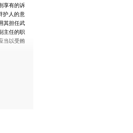
刚享有的诉
辩护人的意
用其担任武
副主任的职
应当以受贿