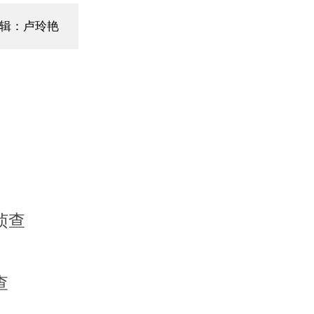
辑：卢玲艳
侦查
查