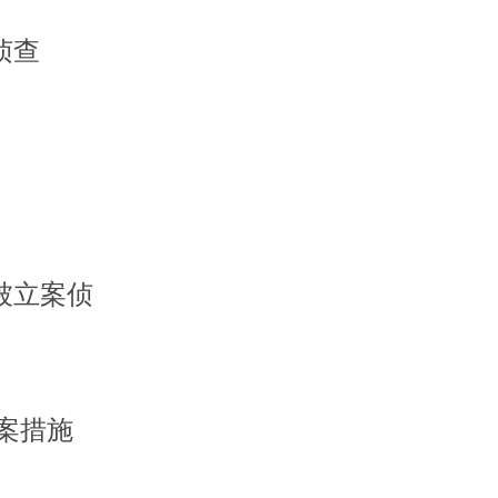
侦查
被立案侦
案措施