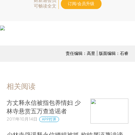
财新通会员
订阅/会员升级
可畅读全文
责任编辑：高昱 | 版面编辑：石睿
相关阅读
方丈释永信被指包养情妇 少
林寺悬赏五万查造谣者
2011年10月14日
APP打开
少林寺辟谣释永信嫖娼被抓 称纯属诬蔑诽谤