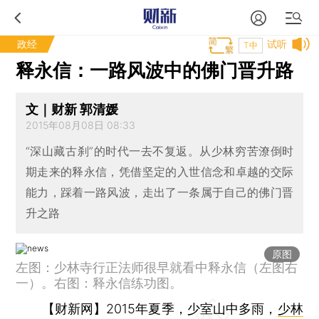
政经
试听
T中
释永信：一路风波中的佛门晋升路
文｜财新 郭清媛
2015年08月08日 08:33
“深山藏古刹”的时代一去不复返。从少林穷苦潦倒时
期走来的释永信，凭借坚定的入世信念和卓越的交际
能力，踩着一路风波，走出了一条属于自己的佛门晋
升之路
原图
左图：少林寺行正法师很早就看中释永信（左图右
一）。右图：释永信练功图。
【财新网】
2015年夏季，少室山中多雨，
少林