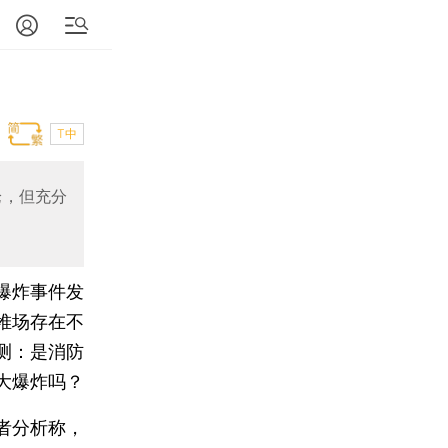
T中
论，但充分
”爆炸事件发
堆场存在不
测：是消防
大爆炸吗？
者分析称，