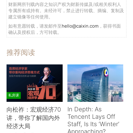
财新网所刊载内容之知识产权为财新传媒及/或相关权利人
专属所有或持有。未经许可，禁止进行转载、摘编、复制及
建立镜像等任何使用。
如有意愿转载，请发邮件至
hello@caixin.com
，获得书面
确认及授权后，方可转载。
推荐阅读
私房课
In Depth: As
向松祚：宏观经济70
Tencent Lays Off
讲，带你了解国内外
Staff, Is Its ‘Winter’
经济大局
Approaching?