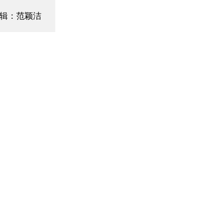
辑：范颖洁