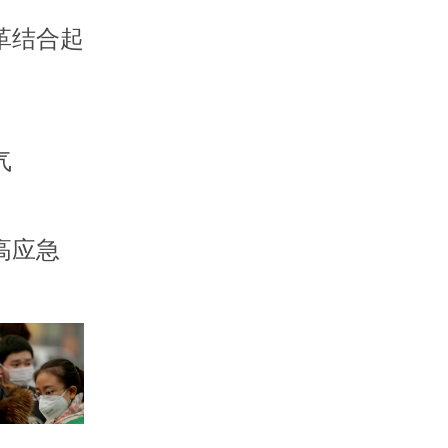
革结合起
气
高应急