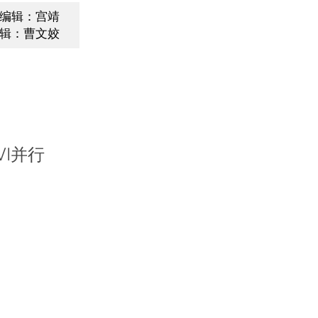
编辑：宫靖
辑：曹文姣
Ⅵ并行