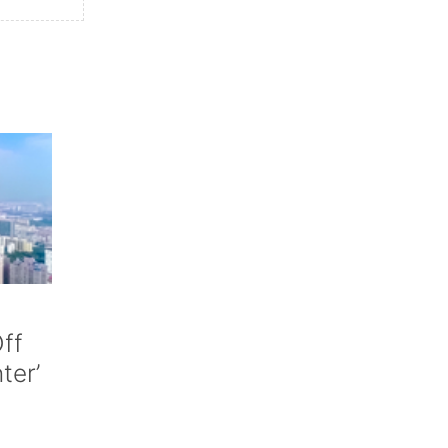
ff
nter’