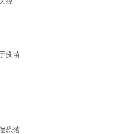
失控
于疫苗
偿恐落