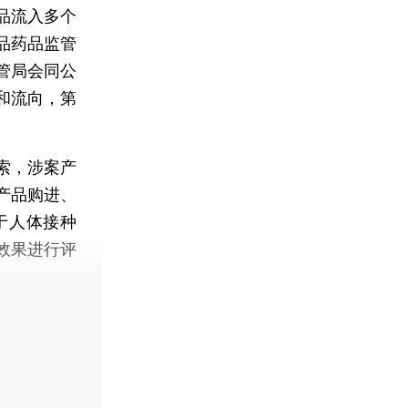
品流入多个
品药品监管
管局会同公
和流向，第
索，涉案产
产品购进、
于人体接种
效果进行评