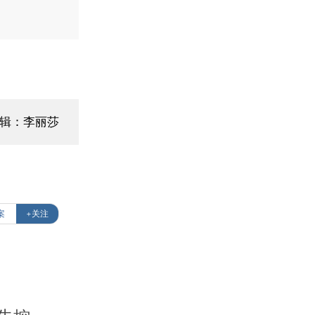
编辑：李丽莎
案
+关注