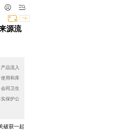
T中
来源流
案产品流入
、使用和库
，会同卫生
切实保护公
关破获一起