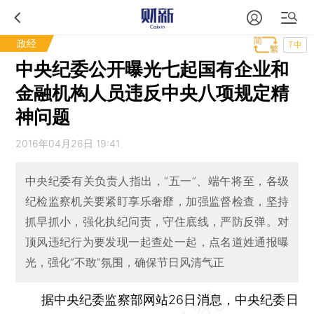
政经
T中
中央纪委公开曝光七起国有企业和
金融机构人员违反中央八项规定精
神问题
2016年04月26日 19:41
中央纪委有关负责人指出，“五一”、端午将至，各级
纪检监察机关要紧盯享乐奢靡，加强监督检查，坚持
抓早抓小，强化执纪问责，守住底线，严防反弹。对
顶风违纪行为要发现一起查处一起，点名道姓通报曝
光，强化“不敢”氛围，确保节日风清气正
据中央纪委监察部网站26日消息，中央纪委日