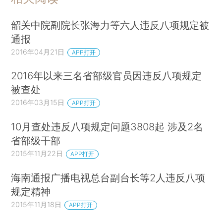
韶关中院副院长张海力等六人违反八项规定被
通报
2016年04月21日
APP打开
2016年以来三名省部级官员因违反八项规定
被查处
2016年03月15日
APP打开
10月查处违反八项规定问题3808起 涉及2名
省部级干部
2015年11月22日
APP打开
海南通报广播电视总台副台长等2人违反八项
规定精神
2015年11月18日
APP打开