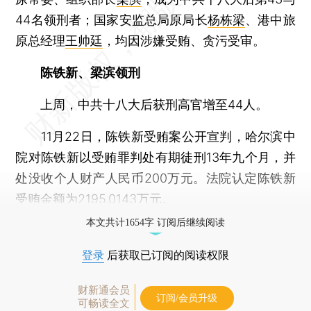
44名领刑者；国家安监总局原局长
杨栋梁
、港中旅
原总经理
王帅廷
，均因涉嫌受贿、贪污受审。
陈铁新、梁滨领刑
上周，中共十八大后获刑高官增至44人。
11月22日，陈铁新受贿案公开宣判，哈尔滨中
院对陈铁新以受贿罪判处有期徒刑13年九个月，并
处没收个人财产人民币200万元。法院认定陈铁新
受贿金额为2195.0143万元。
本文共计1654字 订阅后继续阅读
登录
后获取已订阅的阅读权限
财新通会员
订阅/会员升级
可畅读全文