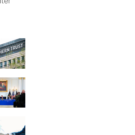
nter’