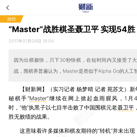
政经
“Master”战胜棋圣聂卫平 实现54胜
2017年01月04日 19:04
因为出棋极快，只下30秒快棋，在短时间内又接受了
战，围棋界普遍认为，Master是类似于Alpha Go的人
【财新网】（实习记者 杨梦晴 记者 苑苏文）
新
秘棋手“
Master
”继续在网上掀起血雨腥风，1月4
时，“他”执黑子以七目半击败了中国围棋元老
聂卫平
胜无败绩的战果。
这意味着许多媒体和棋友期待的“转机”并未出现