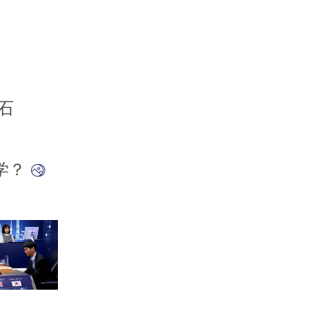
石
美学？