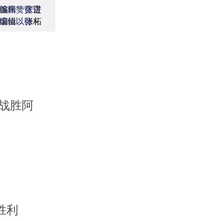
编辑：张进
首席赞赏官
编辑：张柘
虚位以待
难战胜阿
胜利