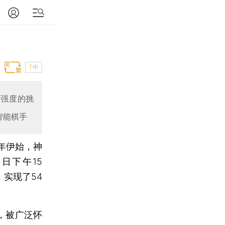
T中
大强度的挑
工智能棋手
年伊始，神
日下午15
，实现了54
，被广泛怀