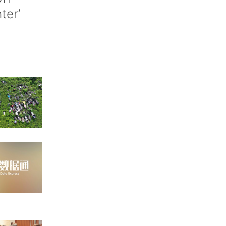
nter’