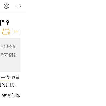
”？
T中
育部部长近
行为可否降
双一流
”政策
门的担忧。
”教育部部