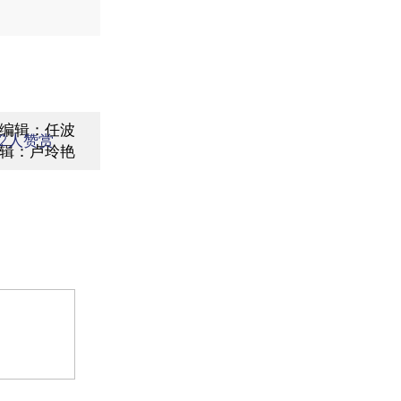
编辑：任波
2
人赞赏
辑：卢玲艳