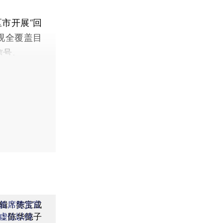
市开展“回
视全覆盖目
信号。
辑：陈宝成
首席赞赏官
：陈华懿子
虚位以待