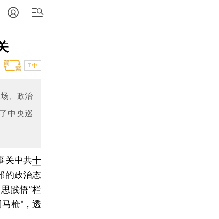
关
T中
立场、政治
受了中央巡
”事关中共
十
部的政治态
思践悟”栏
回马枪”，透