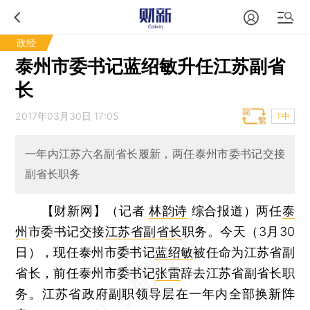
政经
泰州市委书记蓝绍敏升任江苏副省
长
2017年03月30日 17:05
T中
一年内江苏六名副省长履新，两任泰州市委书记交接
副省长职务
【财新网】（记者
林韵诗
综合报道）
两任
泰
州
市委书记交接
江苏省副省长
职务。今天（3月30
日），现任泰州市委书记
蓝绍敏
被任命为江苏省副
省长，前任泰州市委书记
张雷
辞去江苏省副省长职
务。江苏省政府副职领导层在一年内全部换新阵