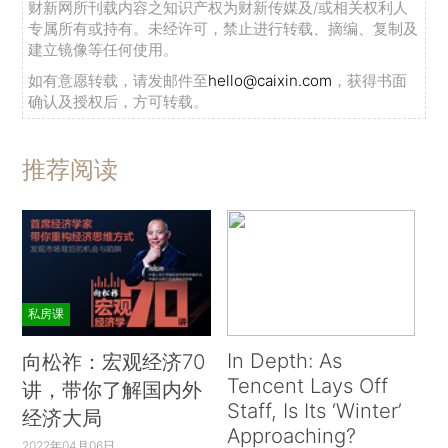
财新网所刊载内容之知识产权为财新传媒及/或相关权利人
专属所有或持有。未经许可，禁止进行转载、摘编、复制及
建立镜像等任何使用。
如有意愿转载，请发邮件至
hello@caixin.com
，获得书面
确认及授权后，方可转载。
推荐阅读
私房课
In Depth: As
向松祚：宏观经济70
Tencent Lays Off
讲，带你了解国内外
Staff, Is Its ‘Winter’
经济大局
Approaching?
2022年04月06日