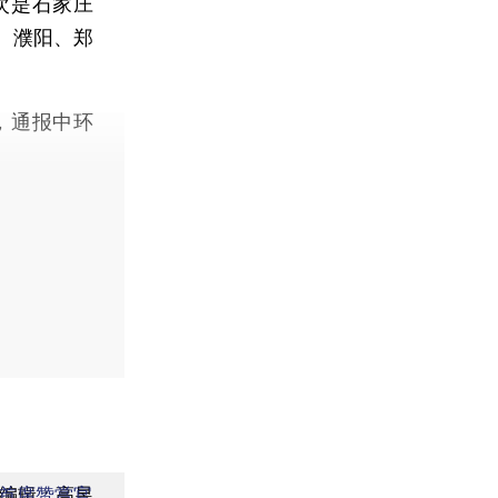
其次是石家庄
、濮阳、郑
，通报中环
编辑：高昱
首席赞赏官