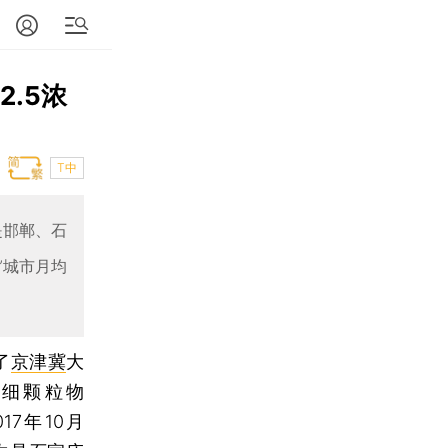
2.5浓
T中
的是邯郸、石
”城市月均
了
京津冀
大
月细颗粒物
7年10月