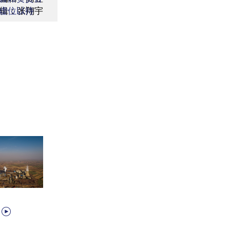
辑：张翔宇
虚位以待
何