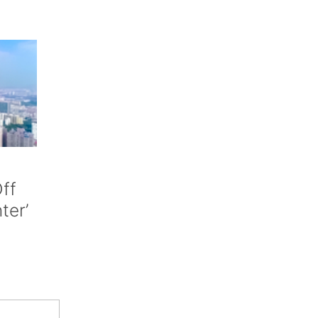
ff
nter’