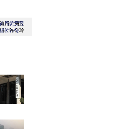
编辑：高昱
首席赞赏官
辑：许金玲
虚位以待