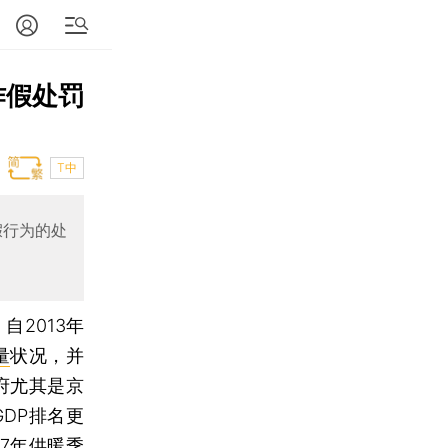
作假处罚
T中
假行为的处
）
自2013年
量
状况，并
府尤其是京
DP排名更
7年供暖季