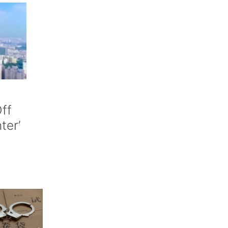
ff
nter’