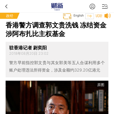
政经
English
试听
T中
香港警方调查郭文贵洗钱 冻结资金
涉阿布扎比主权基金
驻香港记者 尉奕阳
2018年08月20日 23:02
警方早前指控郭文贵与其女郭美等五人合谋利用多个
账户处理违法所得资金，涉及金额约329.20亿港元
原图