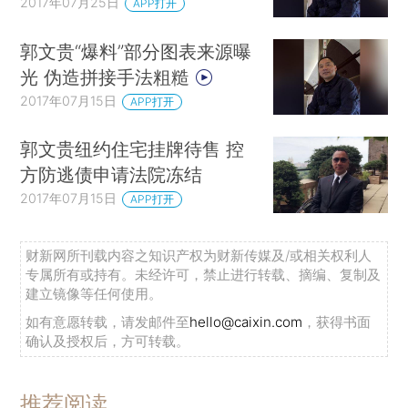
2017年07月25日
APP打开
郭文贵“爆料”部分图表来源曝
光 伪造拼接手法粗糙
2017年07月15日
APP打开
郭文贵纽约住宅挂牌待售 控
方防逃债申请法院冻结
2017年07月15日
APP打开
财新网所刊载内容之知识产权为财新传媒及/或相关权利人
专属所有或持有。未经许可，禁止进行转载、摘编、复制及
建立镜像等任何使用。
如有意愿转载，请发邮件至
hello@caixin.com
，获得书面
确认及授权后，方可转载。
推荐阅读