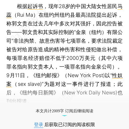
根据
起诉书
，现年28岁的中国大陆女性居民
马
蕊
（Rui Ma）在纽约州纽约县最高法院提出起诉，
称郭文贵在过去几年中多次对其强奸，因此控告被
告——郭文贵和其实际控制的“金泉（纽约）有限公
司”非法拘禁、故意伤害等七项罪名，要求法院裁定
被告对给原告造成的精神伤害和性侵犯做出补偿，
每项罪名经济赔偿不低于2000万美元（其中六项
罪名指向郭文贵本人，一项罪名指向金泉公司）。
9月11日，《纽约邮报》（New York Post)以“
性奴
案
（sex slave)”为题对这一事件进行了报道；此
后，《纽约每日新闻》（New York Daily News)也
刊出报道。
本文共计2009字 订阅后继续阅读
登录
后获取已订阅的阅读权限