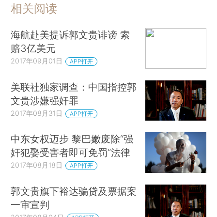
相关阅读
海航赴美提诉郭文贵诽谤 索
赔3亿美元
2017年09月01日
APP打开
美联社独家调查：中国指控郭
文贵涉嫌强奸罪
2017年08月31日
APP打开
中东女权迈步 黎巴嫩废除“强
奸犯娶受害者即可免罚”法律
2017年08月18日
APP打开
郭文贵旗下裕达骗贷及票据案
一审宣判