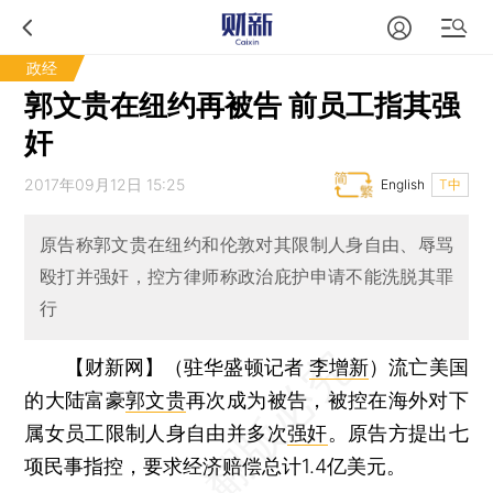
政经
郭文贵在纽约再被告 前员工指其强
奸
2017年09月12日 15:25
English
T中
原告称郭文贵在纽约和伦敦对其限制人身自由、辱骂
殴打并强奸，控方律师称政治庇护申请不能洗脱其罪
行
【财新网】（驻华盛顿记者
李增新
）
流亡美国
的大陆富豪
郭文贵
再次成为被告，被控在海外对下
属女员工限制人身自由并多次
强奸
。原告方提出七
项民事指控，要求经济赔偿总计1.4亿美元。