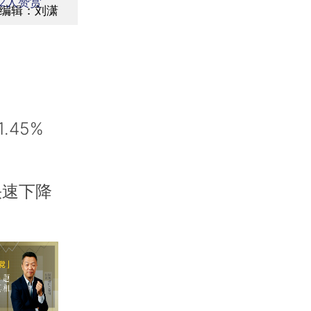
2
人赞赏
编辑：刘潇
45%
快速下降