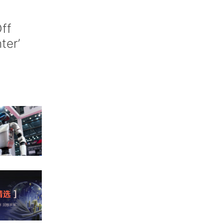
ff
nter’