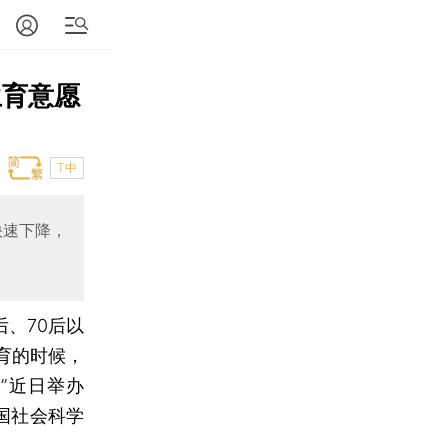
生育意愿
T中
快速下降，
后、70后以
育的时候，
”近日举办
国社会科学