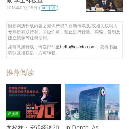
派”李士祥被查
2018年09月15日
APP打开
财新网所刊载内容之知识产权为财新传媒及/或相关权利人
专属所有或持有。未经许可，禁止进行转载、摘编、复制及
建立镜像等任何使用。
如有意愿转载，请发邮件至
hello@caixin.com
，获得书面
确认及授权后，方可转载。
推荐阅读
私房课
In Depth: As
向松祚：宏观经济70