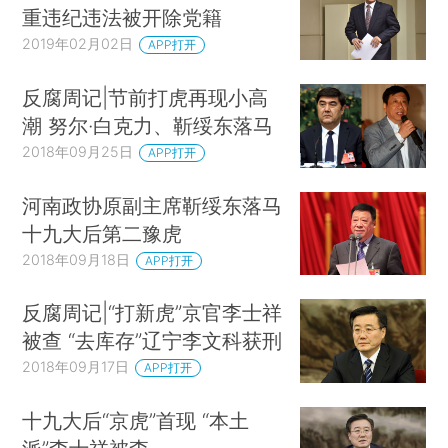
重违纪违法被开除党籍
2019年02月02日
APP打开
反腐周记|节前打虎再现小高
潮 努尔·白克力、靳绥东落马
2018年09月25日
APP打开
河南政协原副主席靳绥东落马
十九大后第二豫虎
2018年09月18日
APP打开
反腐周记|“打新虎”京官李士祥
被查 “去库存”辽宁李文科获刑
2018年09月17日
APP打开
十九大后“京虎”首现 “本土