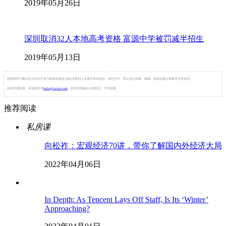
2019年05月26日
深圳取消32人本地高考资格 富源中学被罚减半招生
2019年05月13日
财新网所刊载内容之知识产权为财新传媒及/或相关权利人专属所有或持有。未经许可，禁止进行转载、摘编、复制及建立镜像等任何使用。
如有意愿转载，请发邮件至
hello@caixin.com
，获得书面确认及授权后，方可转载。
推荐阅读
私房课
向松祚：宏观经济70讲，带你了解国内外经济大局
2022年04月06日
In Depth: As Tencent Lays Off Staff, Is Its ‘Winter’
Approaching?