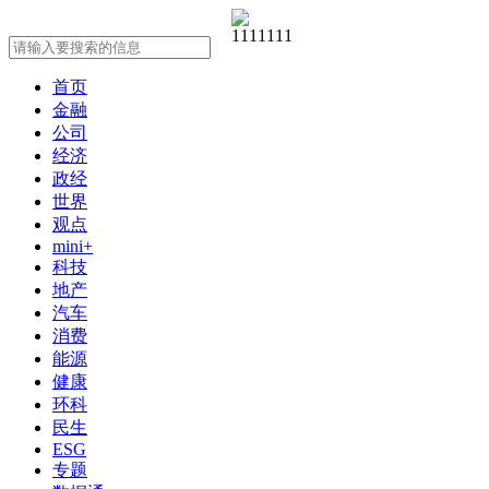
首页
金融
公司
经济
政经
世界
观点
mini+
科技
地产
汽车
消费
能源
健康
环科
民生
ESG
专题