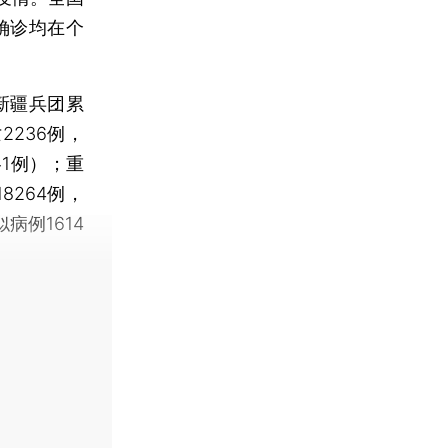
确诊均在个
新疆兵团累
2236例，
各1例）；重
8264例，
病例1614