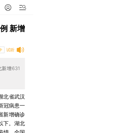
例 新增
试听
中
新增631
日湖北省武汉
新冠病患一
省新增确诊
以下。湖北
疫情。全国