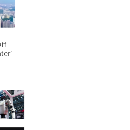
ff
nter’