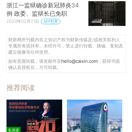
浙江一监狱确诊新冠肺炎34
例 政委、监狱长已免职
2020年02月21日
APP打开
财新网所刊载内容之知识产权为财新传媒及/或相关权利人
专属所有或持有。未经许可，禁止进行转载、摘编、复制及
建立镜像等任何使用。
如有意愿转载，请发邮件至
hello@caixin.com
，获得书面
确认及授权后，方可转载。
推荐阅读
私房课