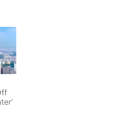
ff
nter’