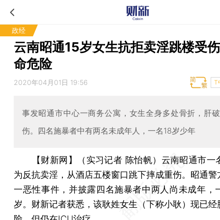
政经
云南昭通15岁女生抗拒卖淫跳楼受伤
命危险
2020年04月01日 19:56
T
事发昭通市中心一商务公寓，女生全身多处骨折，肝
伤。四名施暴者中有两名未成年人，一名18岁少年
【财新网】（实习记者 陈怡帆）
云南昭通市一名
为反抗卖淫，从酒店五楼窗口跳下摔成重伤。昭通警
一恶性事件，并披露四名施暴者中两人尚未成年，一
岁。财新记者获悉，该耿姓女生（下称小耿）现已经
险，但仍在ICU治疗。