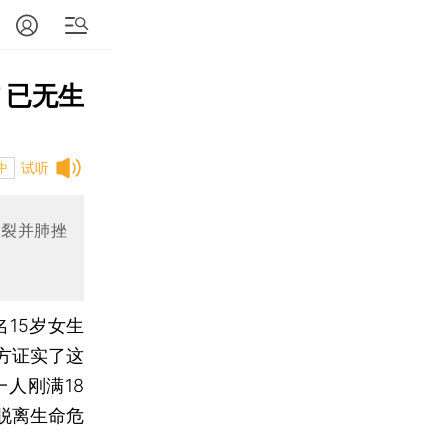
 已无生
试听
中
破裂并肺挫
15岁女生
方证实了这
人刚满18
脱离生命危