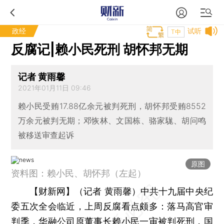
政经
试听
T中
反腐记|赖小民死刑 胡怀邦无期
记者 黄雨馨
2021年01月11日 09:46
赖小民受贿17.88亿余元被判死刑，胡怀邦受贿8552
万余元被判无期；邓恢林、文国栋、骆家駹、胡问鸣
被移送审查起诉
原图
资料图：赖小民、胡怀邦（左起）
【财新网】（记者 黄雨馨）
中共十九届中央纪
委五次全会临近，上周反腐看点颇多：落马高官审
判季，
华融公司
原董事长
赖小民
一审被判死刑，
国