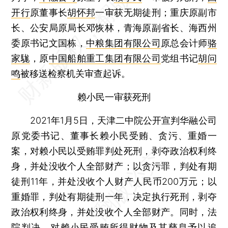
开行
原董事长
胡怀邦
一审获无期徒刑；重庆原副市
长、公安局原局长邓恢林，青海原副省长、海西州
委原书记文国栋，
中粮集团有限公司
原总会计师
骆
家駹
，原
中国船舶重工集团有限公司
党组书记
胡问
鸣
被移送检察机关审查起诉。
赖小民一审获死刑
2021年1月5日，天津二中院公开宣判华融公司
原党委书记、董事长赖小民受贿、贪污、重婚一
案，对赖小民以受贿罪判处死刑，剥夺政治权利终
身，并处没收个人全部财产；以贪污罪，判处有期
徒刑11年，并处没收个人财产人民币200万元；以
重婚罪，判处有期徒刑一年，决定执行死刑，剥夺
政治权利终身，并处没收个人全部财产。同时，法
院判决，对赖小民受贿所得财物及其孳息予以追