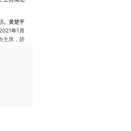
职。黄楚平
021年1月
协主席，跻