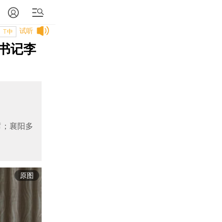
试听
T中
书记李
席；襄阳多
原图