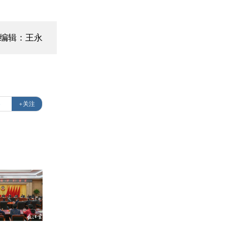
面编辑：王永
察
+关注