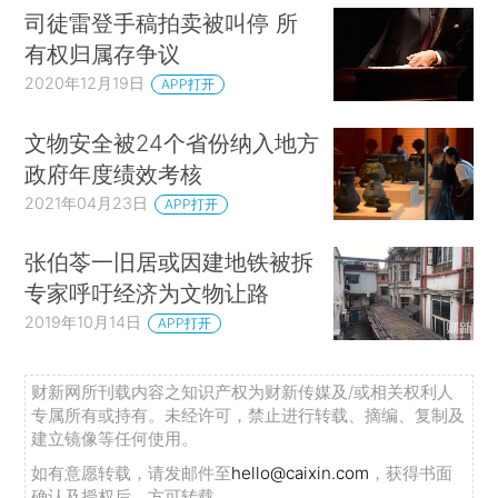
司徒雷登手稿拍卖被叫停 所
有权归属存争议
2020年12月19日
APP打开
文物安全被24个省份纳入地方
政府年度绩效考核
2021年04月23日
APP打开
张伯苓一旧居或因建地铁被拆
专家呼吁经济为文物让路
2019年10月14日
APP打开
财新网所刊载内容之知识产权为财新传媒及/或相关权利人
专属所有或持有。未经许可，禁止进行转载、摘编、复制及
建立镜像等任何使用。
如有意愿转载，请发邮件至
hello@caixin.com
，获得书面
确认及授权后，方可转载。