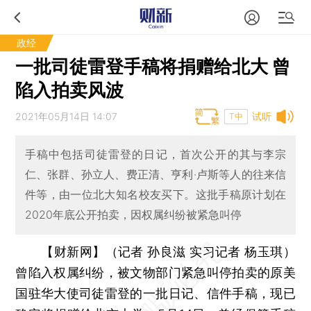
政经
一批司徒雷登手稿将捐赠给北大 曾
陷入拍卖风波
2021年05月14日 14:07
试听
T中
手稿中包括司徒雷登的日记，首次公开的其与李宗
仁、张群、孙立人、费正清、亨利·卢斯等人的往来信
件等，由一位北大知名校友买下。这批手稿原计划在
2020年底公开拍卖，因权属纠纷被紧急叫停
【财新网】（记者 孙良滋 实习记者 杨玉琪）
曾陷入权属纠纷，被文物部门紧急叫停拍卖的原美
国驻华大使司徒雷登的一批日记、信件手稿，现已