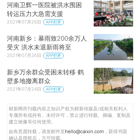
河南卫辉一医院被洪水围困
转运压力大急需支援
2021年07月26日
APP打开
河南新乡：暴雨致200余万人
受灾 洪水未退新雨将至
2021年07月26日
APP打开
新乡万余群众受困未转移 鹤
壁多地撤离群众
2021年07月24日
APP打开
财新网所刊载内容之知识产权为财新传媒及/或相关权利人
专属所有或持有。未经许可，禁止进行转载、摘编、复制及
建立镜像等任何使用。
如有意愿转载，请发邮件至
hello@caixin.com
，获得书面
确认及授权后，方可转载。