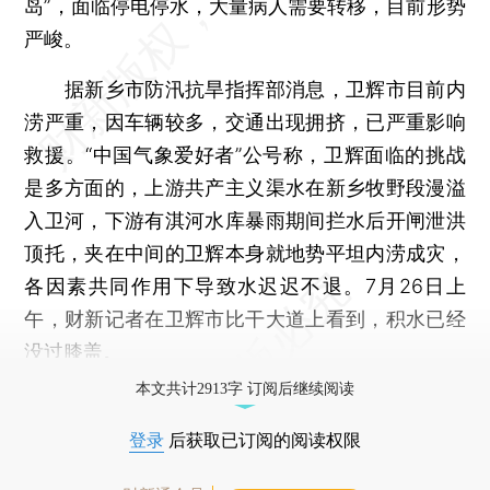
岛”，面临停电停水，大量病人需要转移，目前形势
严峻。
据新乡市防汛抗旱指挥部消息，卫辉市目前内
涝严重，因车辆较多，交通出现拥挤，已严重影响
救援。“中国气象爱好者”公号称，卫辉面临的挑战
是多方面的，上游共产主义渠水在新乡牧野段漫溢
入卫河，下游有淇河水库暴雨期间拦水后开闸泄洪
顶托，夹在中间的卫辉本身就地势平坦内涝成灾，
各因素共同作用下导致水迟迟不退。7月26日上
午，财新记者在卫辉市比干大道上看到，积水已经
没过膝盖。
本文共计2913字 订阅后继续阅读
登录
后获取已订阅的阅读权限