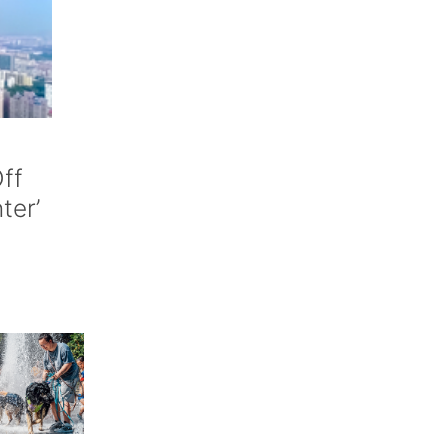
ff
nter’