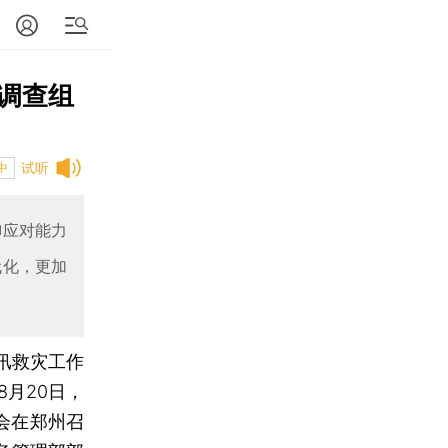
害调查组
试听
中
御应对能力
代化，更加
汛救灾工作
月20日，
员会在郑州召