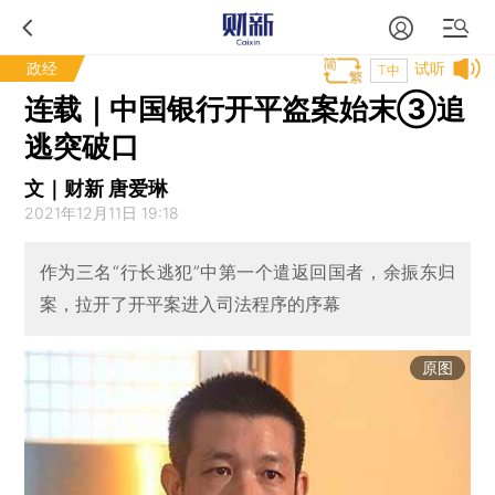
政经
试听
T中
连载｜中国银行开平盗案始末③追
逃突破口
文｜财新 唐爱琳
2021年12月11日 19:18
作为三名“行长逃犯”中第一个遣返回国者，余振东归
案，拉开了开平案进入司法程序的序幕
原图