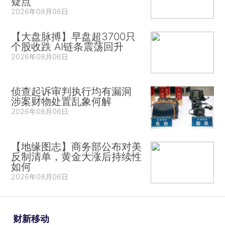
疑点
2026年08月06日
【大盘脉搏】早盘超3700只
个股收跌 AI链条震荡回升
2026年08月06日
侦查起诉审判执行均有漏洞
涉案财物处置乱象何解
2026年08月06日
【地缘图志】商务部公布对美
反制清单，黄金大涨后持续性
如何
2026年08月06日
财新移动