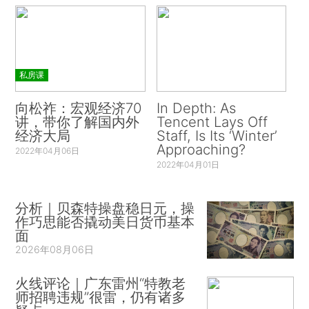
私房课
向松祚：宏观经济70
In Depth: As
讲，带你了解国内外
Tencent Lays Off
经济大局
Staff, Is Its ‘Winter’
Approaching?
2022年04月06日
2022年04月01日
分析｜贝森特操盘稳日元，操
作巧思能否撬动美日货币基本
面
2026年08月06日
火线评论｜广东雷州“特教老
师招聘违规”很雷，仍有诸多