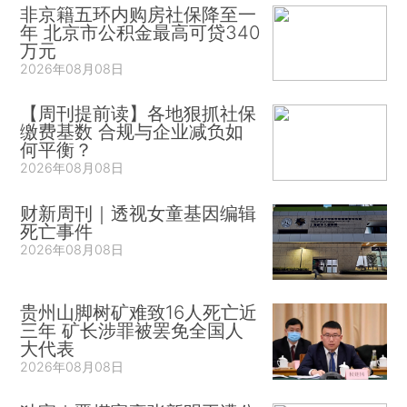
非京籍五环内购房社保降至一
年 北京市公积金最高可贷340
万元
2026年08月08日
【周刊提前读】各地狠抓社保
缴费基数 合规与企业减负如
何平衡？
2026年08月08日
财新周刊｜透视女童基因编辑
死亡事件
2026年08月08日
贵州山脚树矿难致16人死亡近
三年 矿长涉罪被罢免全国人
大代表
2026年08月08日