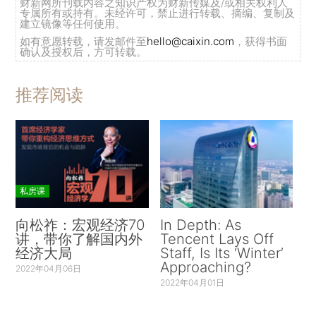
财新网所刊载内容之知识产权为财新传媒及/或相关权利人
专属所有或持有。未经许可，禁止进行转载、摘编、复制及
建立镜像等任何使用。
如有意愿转载，请发邮件至
hello@caixin.com
，获得书面
确认及授权后，方可转载。
推荐阅读
私房课
向松祚：宏观经济70
In Depth: As
讲，带你了解国内外
Tencent Lays Off
经济大局
Staff, Is Its ‘Winter’
Approaching?
2022年04月06日
2022年04月01日