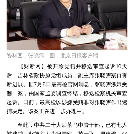
资料图：张晓霈。图：北京日报客户端
【财新网】
被开除党籍并移送审查起诉10天
后，吉林省政协原党组成员、副主席张晓霈案再有
新进展。据7月8日最高检官网消息，张晓霈涉嫌受
贿一案，由国家监委调查终结，移送检察机关审查
起诉。日前，最高检以涉嫌受贿罪对张晓霈作出逮
捕决定。该案正在进一步办理中。
至此，中共二十大后落马中管干部，已有七人
被逮捕，此前六人为
纪国刚
、
范一飞
、
周建琨
、
张