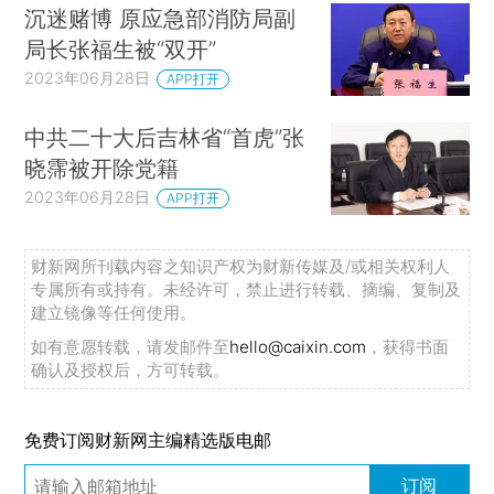
沉迷赌博 原应急部消防局副
局长张福生被“双开”
2023年06月28日
APP打开
中共二十大后吉林省“首虎”张
晓霈被开除党籍
2023年06月28日
APP打开
财新网所刊载内容之知识产权为财新传媒及/或相关权利人
专属所有或持有。未经许可，禁止进行转载、摘编、复制及
建立镜像等任何使用。
如有意愿转载，请发邮件至
hello@caixin.com
，获得书面
确认及授权后，方可转载。
免费订阅财新网主编精选版电邮
订阅