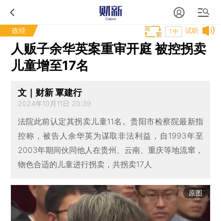
政经
试听
T中
人贩子余华英案重审开庭 被控拐卖
儿童增至17名
文｜财新 覃建行
2024年10月11日 20:39
法院此前认定其拐卖儿童11名。贵阳市检察院最新指
控称，被告人余华英为谋取非法利益，自1993年至
2003年期间伙同他人在贵州、云南、重庆等地流窜，
物色合适的儿童进行拐卖，共拐卖17人
原图