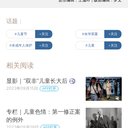
话题：
#儿童节
+关注
#余华英案
+关注
#未成年人保护
+关注
#儿童
+关注
相关阅读
显影｜“双非”儿童长大后
2023年09月15日
APP打开
专栏｜儿童色情：第一修正案
的例外
2023年09月09日
APP打开