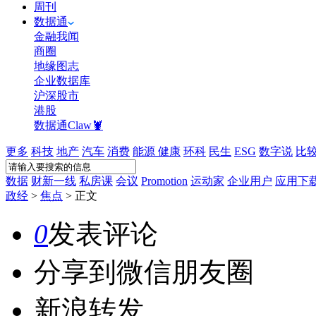
周刊
数据通
金融我闻
商圈
地缘图志
企业数据库
沪深股市
港股
数据通Claw🦞
更多
科技
地产
汽车
消费
能源
健康
环科
民生
ESG
数字说
比
数据
财新一线
私房课
会议
Promotion
运动家
企业用户
应用下
政经
>
焦点
>
正文
0
发表评论
分享到微信朋友圈
新浪转发