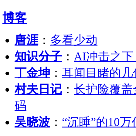
博客
唐涯
：
多看少动
知识分子
：
AI冲击之
丁金坤
：
耳闻目睹的几
村夫日记
：
长护险覆盖
码
吴晓波
：
“沉睡”的10