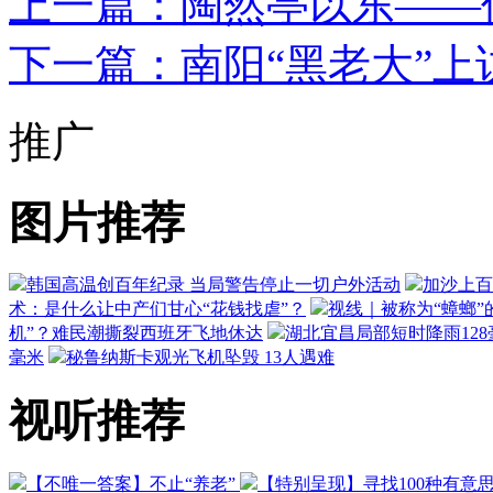
上一篇：陶然亭以东——
下一篇：南阳“黑老大”上
推广
图片推荐
韩国高温创百年纪录 当局警告停止一切户外活动
加沙上百
术：是什么让中产们甘心“花钱找虐”？
视线｜被称为“蟑螂”
机”？难民潮撕裂西班牙飞地休达
湖北宜昌局部短时降雨128毫
毫米
秘鲁纳斯卡观光飞机坠毁 13人遇难
视听推荐
【不唯一答案】不止“养老”
【特别呈现】寻找100种有意