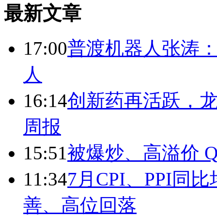
最新文章
17:00
普渡机器人张涛
人
16:14
创新药再活跃，
周报
15:51
被爆炒、高溢价 Q
11:34
7月CPI、PPI同
善、高位回落