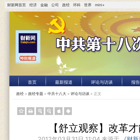
财新网首页
经济
金融
公司
政经
环科
世界
mini+
首页
最新报道
评论与访谈
报告
政经
>
政经专题
>
中共十八大
>
评论与访谈
> 正文
【舒立观察】改革才
2012年03月31日 11:04 来源于
《财新