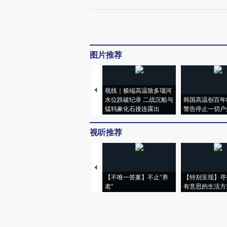
图片推荐
视线｜极端高温致多瑙河
水位跌破纪录 二战沉船与
韩国高温创百年
猛犸象化石接连露出
警告停止一切户
视听推荐
【不唯一答案】不止“养
【特别呈现】寻
老”
有意思的生活方