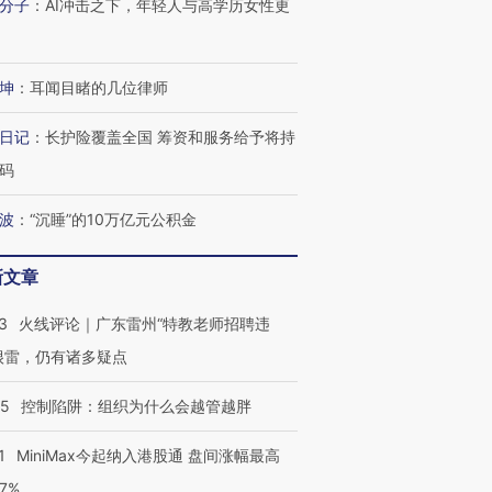
分子
：
AI冲击之下，年轻人与高学历女性更
坤
：
耳闻目睹的几位律师
日记
：
长护险覆盖全国 筹资和服务给予将持
码
波
：
“沉睡”的10万亿元公积金
新文章
3
火线评论｜广东雷州“特教老师招聘违
很雷，仍有诸多疑点
05
控制陷阱：组织为什么会越管越胖
1
MiniMax今起纳入港股通 盘间涨幅最高
77%