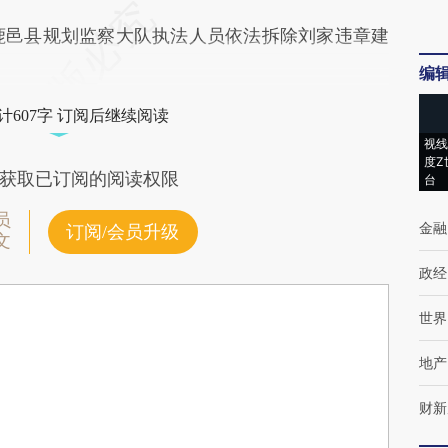
鹿邑县规划监察大队执法人员依法拆除刘家违章建
编
计607字 订阅后继续阅读
视线
度Z
获取已订阅的阅读权限
台
员
金融
订阅/会员升级
文
政经
世界
地产
财新