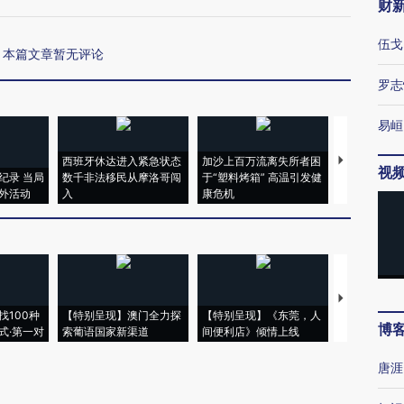
财
伍戈
本篇文章暂无评论
罗志
易峘
西班牙休达进入紧急状态
加沙上百万流离失所者困
马航飞行员
视
纪录 当局
数千非法移民从摩洛哥闯
于“塑料烤箱” 高温引发健
粒摇头丸 尿
外活动
入
康危机
毒品
【推广】走
找100种
【特别呈现】澳门全力探
【特别呈现】《东莞，人
会，让数智科
博
式·第一对
索葡语国家新渠道
间便利店》倾情上线
业
唐涯