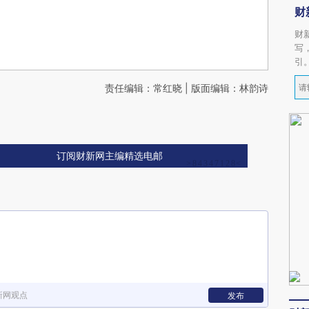
财
财
写
引
责任编辑：常红晓 | 版面编辑：林韵诗
订阅财新网主编精选电邮
新网观点
发布