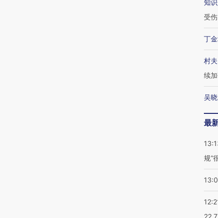
知识
受伤
丁金
村夫
续加
吴晓
最
13:1
规”
13:
12:2
22.