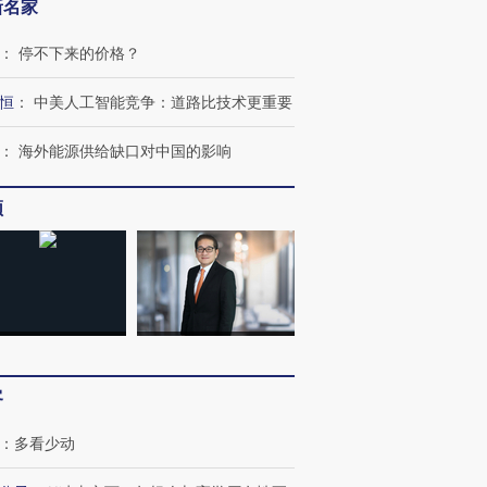
新名家
：
停不下来的价格？
恒
：
中美人工智能竞争：道路比技术更重要
：
海外能源供给缺口对中国的影响
跨国走私7万
视线｜HY
频
检体内含3种
泽连斯基密集出访美英 索
秘鲁纳斯卡观光飞机坠毁
术：是什
要防空导弹“救急”
13人遇难
心“花钱找
进第四届链博
【商旅对话】华住集团
技“链”接产
【特别呈现】寻找100种
CFO：不靠规模取胜，华
【特别呈
客
有意思的生活方式·第三对
住三大增长引擎是什么？
有意思的
：
多看少动