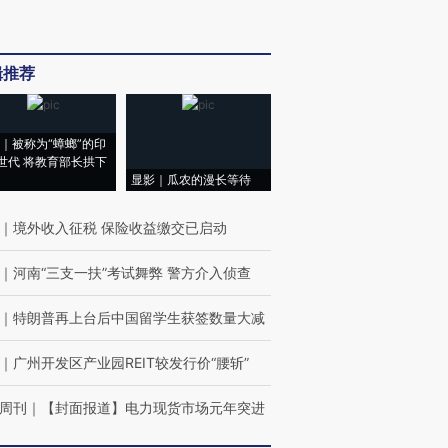
辑推荐
｜被称为“蟑螂”的印
世代 将教育部长拱下
显影｜瓜农的漫长等待
｜
境外收入征税 保险收益缴交已启动
｜
河南“三支一扶”考试舞弊 警方介入侦查
｜
特朗普再上台后中国留学生获签数量大减
｜
广州开发区产业园REIT较发行价“腰斩”
周刊
｜
【封面报道】电力现货市场元年突进