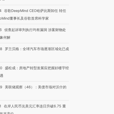
4
谷歌DeepMind CEO哈萨比斯卸任 转任
epMind董事长及谷歌首席科学家
6
侦查起诉审判执行均有漏洞 涉案财物处
象何解
58
罗兰贝格：全球汽车市场逐渐区域化已成
50
盛松成：房地产转型发展应把握好楼宇经
遇
39
美联储观察（46）：美债市场对沃什的
1
在岸人民币兑美元汇率连日升破6.75 重
年半高位