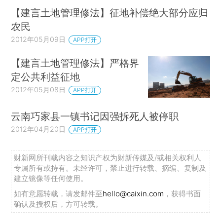
【建言土地管理修法】征地补偿绝大部分应归
农民
2012年05月09日
APP打开
【建言土地管理修法】严格界
定公共利益征地
2012年05月08日
APP打开
云南巧家县一镇书记因强拆死人被停职
2012年04月20日
APP打开
财新网所刊载内容之知识产权为财新传媒及/或相关权利人
专属所有或持有。未经许可，禁止进行转载、摘编、复制及
建立镜像等任何使用。
如有意愿转载，请发邮件至
hello@caixin.com
，获得书面
确认及授权后，方可转载。