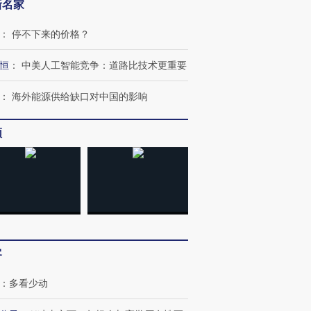
新名家
：
停不下来的价格？
恒
：
中美人工智能竞争：道路比技术更重要
跨国走私7万
视线｜被称为“蟑螂”的印
视线｜“入侵”还是“人道危
检体内含3种
度Z世代 用街头抗争将教
机”？难民潮撕裂西班牙
秘鲁纳斯
：
海外能源供给缺口对中国的影响
育部长拱下台
飞地休达
13人遇难
频
进第四届链博
【商旅对话】华住集团
技“链”接产
【特别呈现】寻找100种
CFO：不靠规模取胜，华
【特别呈
有意思的生活方式·第三对
住三大增长引擎是什么？
有意思的
客
：
多看少动