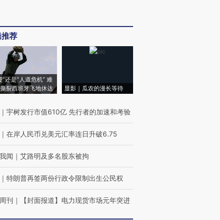
辑推荐
侵”还是“人道危机” 难
撕裂西班牙飞地休达
显影｜瓜农的漫长等待
｜
宇树发行市值610亿 先行者的加速和考验
｜
在岸人民币兑美元汇率连日升破6.75
我闻
｜
艾路明及多名股东被拘
｜
特朗普再签两份行政令限制出生公民权
周刊
｜
【封面报道】电力现货市场元年突进