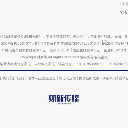
10:
的天
权为财新传媒及/或相关权利人专属所有或持有。未经许可，禁止进行转载、摘编、
京ICP备10026701号-8
|
网信算备110105862729401250013号
|
京公网安备 11
广播电视节目制作经营许可证：京第01015号
|
出版物经营许可证：第直100013号
Copyright 财新网 All Rights Reserved 版权所有 复制必究
害信息举报、未成年人举报、谣言信息）：010-85905050 13195200605 举报邮
于我们
|
加入我们
|
啄木鸟公益基金会
|
意见与反馈
|
提供新闻线索
|
联系我们
|
友情