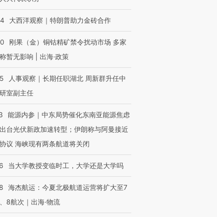
44
大西洋观察｜特朗普助力金砖合作
40
刚果（金）铜钴精矿禁令扰动市场 多家
称暂无影响 | 出海·政策
25
人事观察｜长期任职湖北 周新群升任中
研室副主任
3
能源内参｜中东局势催化东南亚能源焦虑
出台光伏新政加速转型；伊朗称与阿曼接近
协议 海峡现有两条航道将关闭
6
当大学教授变临时工，大学还是大学吗
8
海杰航运：今夏北极航道运营将扩大至7
、8航次｜出海·物流