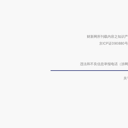
财新网所刊载内容之知识产
京ICP证090880号
违法和不良信息举报电话（涉网络暴力有
关