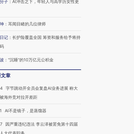
分子
：
AI冲击之下，年轻人与高学历女性更
坤
：
耳闻目睹的几位律师
日记
：
长护险覆盖全国 筹资和服务给予将持
码
波
：
“沉睡”的10万亿元公积金
新文章
44
字节跳动开全员会复盘AI业务进展 称大
被海外竞对拉开差距
1
AI不是镜子，是蒸馏器
07
因严重违纪违法 李云泽被罢免第十四届
人大代表职务