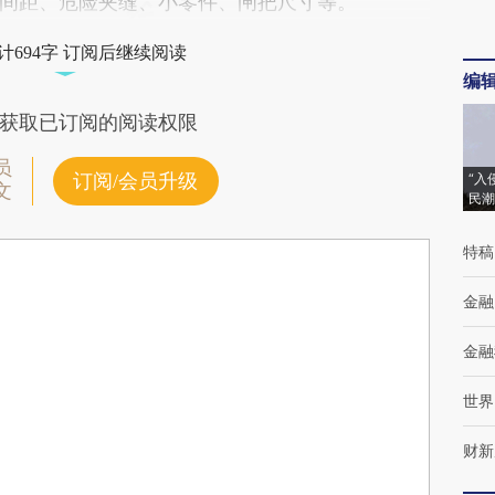
间距、危险夹缝、小零件、闸把尺寸等。
计694字 订阅后继续阅读
编
获取已订阅的阅读权限
员
订阅/会员升级
“入
文
民潮
特稿
金融
金融
世界
财新