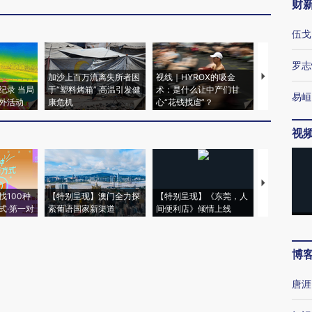
财
伍戈
罗志
加沙上百万流离失所者困
视线｜HYROX的吸金
马航飞行员
纪录 当局
于“塑料烤箱” 高温引发健
术：是什么让中产们甘
粒摇头丸 尿
易峘
外活动
康危机
心“花钱找虐”？
毒品
视
【推广】走
找100种
【特别呈现】澳门全力探
【特别呈现】《东莞，人
会，让数智科
式·第一对
索葡语国家新渠道
间便利店》倾情上线
业
博
唐涯