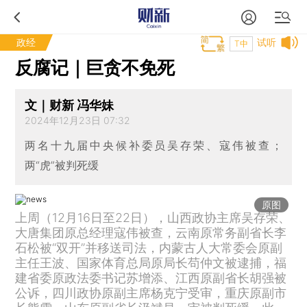
政经
试听
T中
反腐记｜巨贪不免死
文｜财新 冯华妹
2024年12月23日 07:32
两名十九届中央候补委员吴存荣、寇伟被查；
两“虎”被判死缓
原图
上周（12月16日至22日），山西政协主席吴存荣、
大唐集团原总经理寇伟被查，云南原常务副省长李
石松被“双开”并移送司法，内蒙古人大常委会原副
主任王波、国家体育总局原局长苟仲文被逮捕，福
建省委原政法委书记苏增添、江西原副省长胡强被
公诉，四川政协原副主席杨克宁受审，重庆原副市