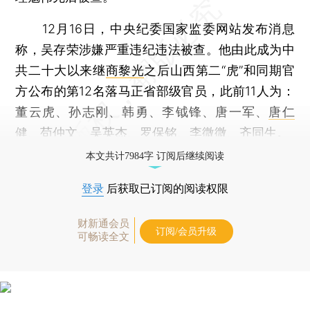
12月16日，中央纪委国家监委网站发布消息
称，吴存荣涉嫌严重违纪违法被查。他由此成为中
共二十大以来继
商黎光
之后山西第二“虎”和同期官
方公布的第12名落马正省部级官员，此前11人为：
董云虎、孙志刚、韩勇、李钺锋、唐一军、
唐仁
健
、苟仲文、吴英杰、罗保铭、李微微、齐同生。
本文共计7984字 订阅后继续阅读
登录
后获取已订阅的阅读权限
财新通会员
订阅/会员升级
可畅读全文