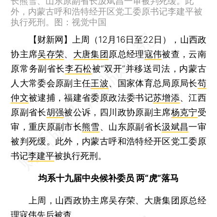
长熊雪、山东原副省长汲斌昌一审被判死缓。此
外，内蒙古呼和浩特经开区党工委原书记李建平被
执行死刑。图：视觉中国
【财新网】
上周（12月16日至22日），山西政
协主席
吴存荣
、
大唐集团
原总经理
寇伟
被查，云南
原常务副省长
李石松
被“双开”并移送司法，内蒙古
人大常委会原副主任
王波
、国家体育总局原局长
苟
仲文
被逮捕，福建省委原政法委书记
苏增添
、江西
原副省长
胡强
被公诉，四川政协原副主席
杨克宁
受
审，重庆原副市长
熊雪
、山东原副省长
汲斌昌
一审
被判死缓。此外，内蒙古呼和浩特经开区党工委原
书记
李建平
被执行死刑。
均系十九届中央候补委员 两“虎”落马
上周，山西政协主席吴存荣、大唐集团原总经
理寇伟先后被查。