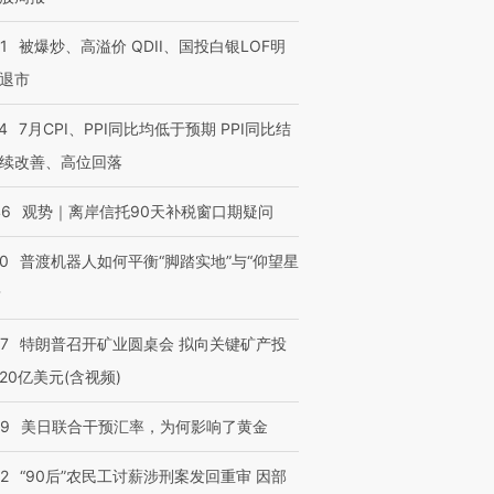
1
被爆炒、高溢价 QDII、国投白银LOF明
退市
4
7月CPI、PPI同比均低于预期 PPI同比结
续改善、高位回落
46
观势｜离岸信托90天补税窗口期疑问
00
普渡机器人如何平衡“脚踏实地”与“仰望星
？
57
特朗普召开矿业圆桌会 拟向关键矿产投
20亿美元(含视频)
09
美日联合干预汇率，为何影响了黄金
32
“90后”农民工讨薪涉刑案发回重审 因部