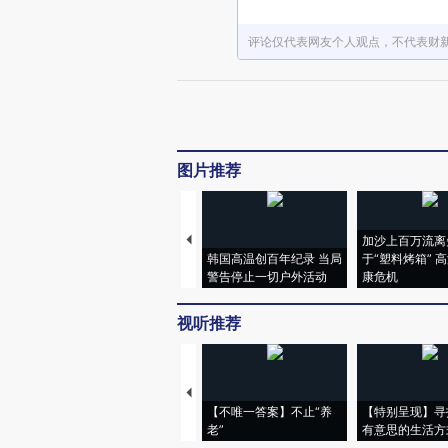
评论仅代表网友个人观点，不代表财
图片推荐
加沙上百万流离
韩国高温创百年纪录 当局
于“塑料烤箱” 
警告停止一切户外活动
康危机
视听推荐
【不唯一答案】不止“养
【特别呈现】寻
老”
有意思的生活方