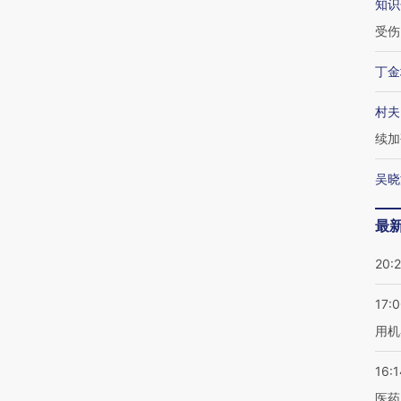
知识
受伤
丁金
村夫
续加
吴晓
最
20:
17:
用机
16:1
医药