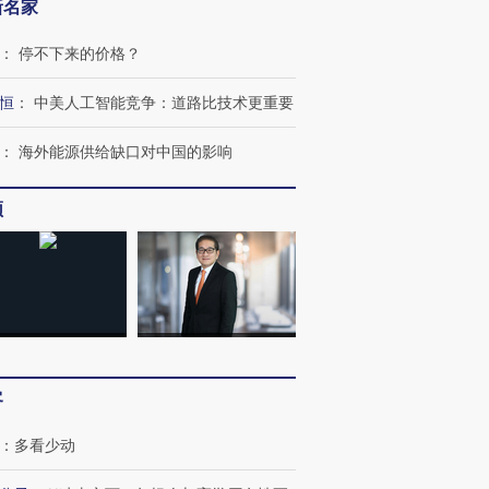
新名家
：
停不下来的价格？
恒
：
中美人工智能竞争：道路比技术更重要
：
海外能源供给缺口对中国的影响
频
”还是“人道危
湖北宜昌局部短时降雨
哈尔滨遭遇短时极端强降
撕裂西班牙
128毫米 紧急转移近
雨 3小时累计雨量超80毫
秘鲁纳斯
4000人
米
13人遇难
客
进第四届链博
【商旅对话】华住集团
：
多看少动
技“链”接产
【特别呈现】寻找100种
CFO：不靠规模取胜，华
【特别呈
有意思的生活方式·第三对
住三大增长引擎是什么？
有意思的