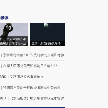
辑推荐
侵”还是“人道危机” 难
撕裂西班牙飞地休达
显影｜瓜农的漫长等待
｜
宇树发行市值610亿 先行者的加速和考验
｜
在岸人民币兑美元汇率连日升破6.75
我闻
｜
艾路明及多名股东被拘
｜
特朗普再签两份行政令限制出生公民权
周刊
｜
【封面报道】电力现货市场元年突进