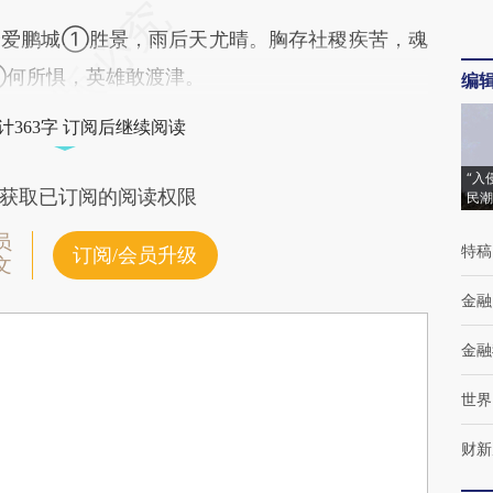
爱鹏城①胜景，雨后天尤晴。胸存社稷疾苦，魂
②何所惧，英雄敢渡津。
编
计363字 订阅后继续阅读
“入
获取已订阅的阅读权限
民潮
员
特稿
订阅/会员升级
文
金融
金融
世界
财新