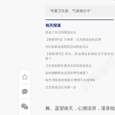
“华夏卫生路，气派独古今”
相关报道
医改三年总结报告出台
【财新周刊】方来英：北京医改如何定调
600多家县级医院启动医改试点
【财新周刊】辩论：医改整合机制应先于技术创
新？
卫生部副部长黄杰夫回应医改热点
如何破解医改这道世界性难题？
陈竺:用机制控制医疗费用不合理增长
北京医改迈出关键一步
舞。遥望南天，心潮澎湃，谨录拙