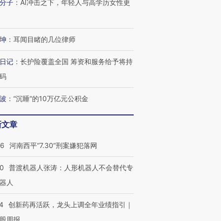
分子
：
AI冲击之下，年轻人与高学历女性更
坤
：
耳闻目睹的几位律师
日记
：
长护险覆盖全国 筹资和服务给予将持
码
波
：
“沉睡”的10万亿元公积金
新文章
26
河南西平“7.30”刑案嫌犯落网
00
普渡机器人张涛：人形机器人不会替代专
器人
4
创新药再活跃，龙头上调全年业绩指引｜
股周报