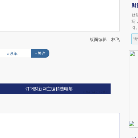
财
财
写
引
版面编辑：林飞
#改革
+关注
订阅财新网主编精选电邮