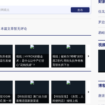
财
新网观点
发布
伍戈
罗志
本篇文章暂无评论
易峘
视
失所者困
视线｜HYROX的吸金
视线｜被称为“蟑螂”的印
视线｜“入侵
高温引发健
术：是什么让中产们甘
度Z世代 用街头抗争将教
机”？难民潮
心“花钱找虐”？
育部长拱下台
飞地休达
博
【推广】走
唐涯
找100种
【特别呈现】澳门全力探
【特别呈现】《东莞，人
会，让数智科
式·第一对
索葡语国家新渠道
间便利店》倾情上线
业