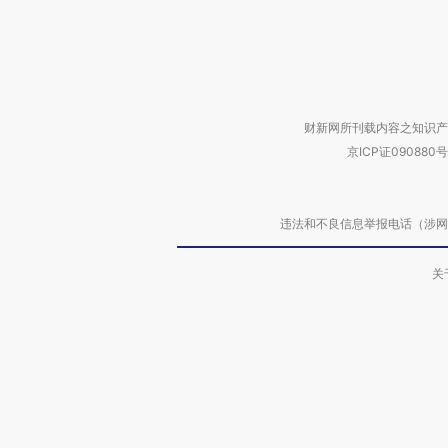
财新网所刊载内容之知识产
京ICP证090880号
违法和不良信息举报电话（涉网络暴力有
关