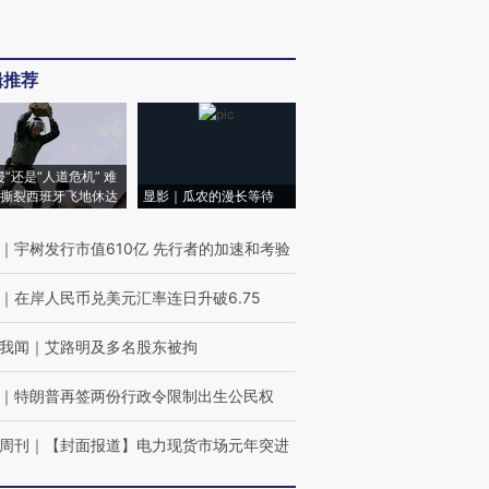
辑推荐
侵”还是“人道危机” 难
撕裂西班牙飞地休达
显影｜瓜农的漫长等待
｜
宇树发行市值610亿 先行者的加速和考验
｜
在岸人民币兑美元汇率连日升破6.75
我闻
｜
艾路明及多名股东被拘
｜
特朗普再签两份行政令限制出生公民权
周刊
｜
【封面报道】电力现货市场元年突进