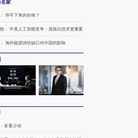
新名家
跨国走私7万
视线｜被称为“蟑螂”的印
视线｜“入侵”还是“人道危
检体内含3种
度Z世代 用街头抗争将教
机”？难民潮撕裂西班牙
秘鲁纳斯
：
停不下来的价格？
育部长拱下台
飞地休达
13人遇难
恒
：
中美人工智能竞争：道路比技术更重要
：
海外能源供给缺口对中国的影响
进第四届链博
【商旅对话】华住集团
技“链”接产
【特别呈现】寻找100种
CFO：不靠规模取胜，华
【特别呈
频
有意思的生活方式·第三对
住三大增长引擎是什么？
有意思的
客
：
多看少动