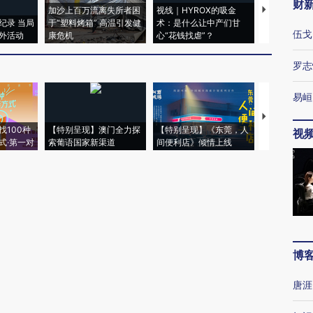
财
加沙上百万流离失所者困
视线｜HYROX的吸金
马航飞行员
纪录 当局
于“塑料烤箱” 高温引发健
术：是什么让中产们甘
粒摇头丸 尿
伍戈
外活动
康危机
心“花钱找虐”？
毒品
罗志
易峘
【推广】走
找100种
【特别呈现】澳门全力探
【特别呈现】《东莞，人
会，让数智科
视
式·第一对
索葡语国家新渠道
间便利店》倾情上线
业
博
唐涯