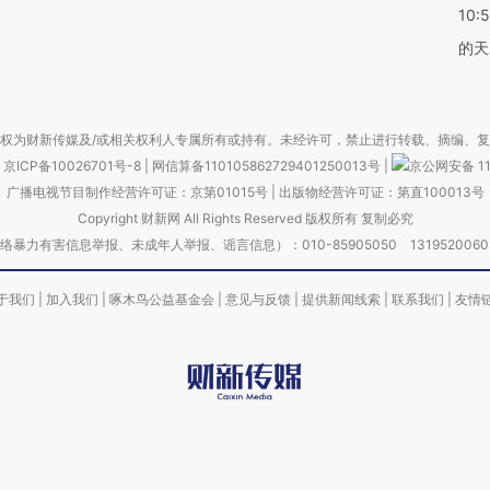
10:
的天
权为财新传媒及/或相关权利人专属所有或持有。未经许可，禁止进行转载、摘编、
京ICP备10026701号-8
|
网信算备110105862729401250013号
|
京公网安备 11
广播电视节目制作经营许可证：京第01015号
|
出版物经营许可证：第直100013号
Copyright 财新网 All Rights Reserved 版权所有 复制必究
害信息举报、未成年人举报、谣言信息）：010-85905050 13195200605 举报邮
于我们
|
加入我们
|
啄木鸟公益基金会
|
意见与反馈
|
提供新闻线索
|
联系我们
|
友情