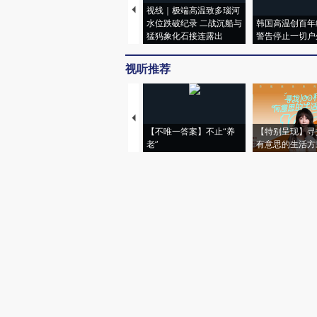
视线｜极端高温致多瑙河
水位跌破纪录 二战沉船与
韩国高温创百年
猛犸象化石接连露出
警告停止一切户
视听推荐
【不唯一答案】不止“养
【特别呈现】寻
老”
有意思的生活方