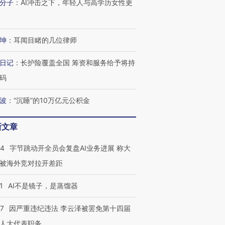
分子
：
AI冲击之下，年轻人与高学历女性更
坤
：
耳闻目睹的几位律师
日记
：
长护险覆盖全国 筹资和服务给予将持
码
波
：
“沉睡”的10万亿元公积金
新文章
44
字节跳动开全员会复盘AI业务进展 称大
被海外竞对拉开差距
1
AI不是镜子，是蒸馏器
07
因严重违纪违法 李云泽被罢免第十四届
人大代表职务