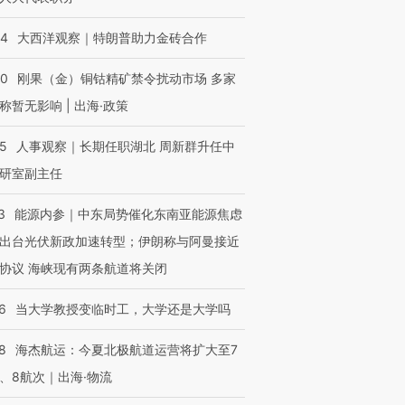
44
大西洋观察｜特朗普助力金砖合作
40
刚果（金）铜钴精矿禁令扰动市场 多家
称暂无影响 | 出海·政策
25
人事观察｜长期任职湖北 周新群升任中
研室副主任
3
能源内参｜中东局势催化东南亚能源焦虑
出台光伏新政加速转型；伊朗称与阿曼接近
协议 海峡现有两条航道将关闭
6
当大学教授变临时工，大学还是大学吗
8
海杰航运：今夏北极航道运营将扩大至7
、8航次｜出海·物流