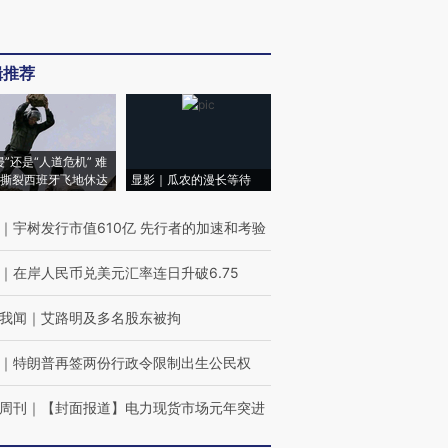
辑推荐
侵”还是“人道危机” 难
撕裂西班牙飞地休达
显影｜瓜农的漫长等待
｜
宇树发行市值610亿 先行者的加速和考验
｜
在岸人民币兑美元汇率连日升破6.75
我闻
｜
艾路明及多名股东被拘
｜
特朗普再签两份行政令限制出生公民权
周刊
｜
【封面报道】电力现货市场元年突进