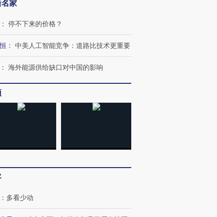
新名家
：
停不下来的价格？
跨国走私7万
视线｜被称为“蟑螂”的印
视线｜“入侵”还是“人道危
恒
：
中美人工智能竞争：道路比技术更重要
检体内含3种
度Z世代 用街头抗争将教
机”？难民潮撕裂西班牙
秘鲁纳斯
育部长拱下台
飞地休达
13人遇难
：
海外能源供给缺口对中国的影响
频
进第四届链博
【商旅对话】华住集团
技“链”接产
【特别呈现】寻找100种
CFO：不靠规模取胜，华
【特别呈
有意思的生活方式·第三对
住三大增长引擎是什么？
有意思的
客
：
多看少动