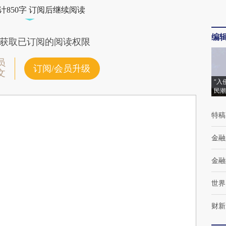
计850字 订阅后继续阅读
编
获取已订阅的阅读权限
员
订阅/会员升级
文
“入
民潮
特稿
金融
金融
世界
财新