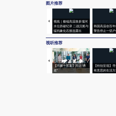
图片推荐
视线｜极端高温致多瑙河
水位跌破纪录 二战沉船与
韩国高温创百年
猛犸象化石接连露出
警告停止一切户
视听推荐
【不唯一答案】不止“养
【特别呈现】寻
老”
有意思的生活方