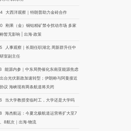
44
大西洋观察｜特朗普助力金砖合作
40
刚果（金）铜钴精矿禁令扰动市场 多家
称暂无影响 | 出海·政策
25
人事观察｜长期任职湖北 周新群升任中
研室副主任
3
能源内参｜中东局势催化东南亚能源焦虑
出台光伏新政加速转型；伊朗称与阿曼接近
协议 海峡现有两条航道将关闭
6
当大学教授变临时工，大学还是大学吗
8
海杰航运：今夏北极航道运营将扩大至7
、8航次｜出海·物流