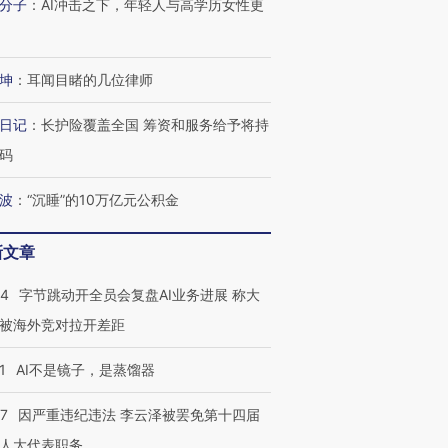
分子
：
AI冲击之下，年轻人与高学历女性更
坤
：
耳闻目睹的几位律师
日记
：
长护险覆盖全国 筹资和服务给予将持
码
波
：
“沉睡”的10万亿元公积金
新文章
44
字节跳动开全员会复盘AI业务进展 称大
被海外竞对拉开差距
1
AI不是镜子，是蒸馏器
07
因严重违纪违法 李云泽被罢免第十四届
人大代表职务