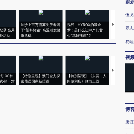
财
伍戈
加沙上百万流离失所者困
视线｜HYROX的吸金
马航飞行员
罗志
纪录 当局
于“塑料烤箱” 高温引发健
术：是什么让中产们甘
粒摇头丸 尿
外活动
康危机
心“花钱找虐”？
毒品
易峘
视
【推广】走
找100种
【特别呈现】澳门全力探
【特别呈现】《东莞，人
会，让数智科
式·第一对
索葡语国家新渠道
间便利店》倾情上线
业
博
唐涯