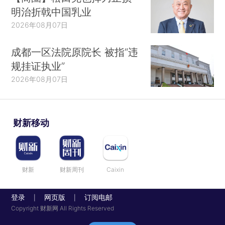
明治折戟中国乳业
2026年08月07日
成都一区法院原院长 被指“违
规挂证执业”
2026年08月07日
财新移动
财新
财新周刊
Caixin
登录
网页版
订阅电邮
|
|
Copyright 财新网 All Rights Reserved