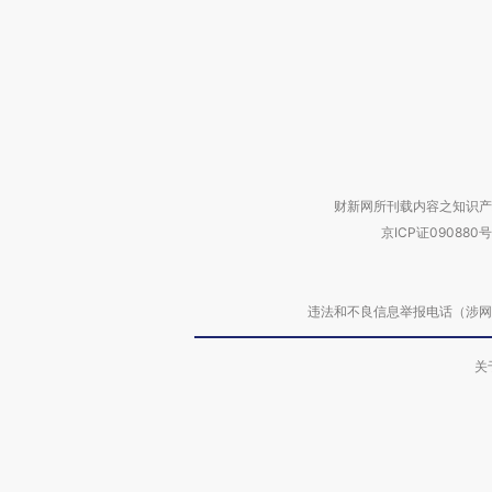
财新网所刊载内容之知识产
京ICP证090880号
违法和不良信息举报电话（涉网络暴力有
关