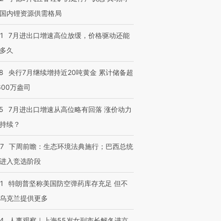
国内锂资源供需格局
1
7月进出口增速高位放缓，价格驱动还能
多久
8
央行7月继续增持近20吨黄金 累计储备超
600万盎司
5
7月进出口增速从高位略有回落 涨价动力
持续？
07
下周前瞻：生态环境法典施行；巴西总统
进入竞选阶段
1
特朗普坚称美国防空弹药库存充足 但不
乌克兰提供更多
24
人事观察｜上海55岁女副市长解冬进京