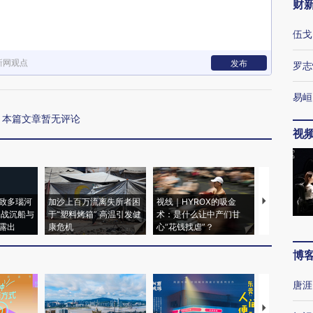
财
伍戈
新网观点
发布
罗志
易峘
本篇文章暂无评论
视
致多瑙河
加沙上百万流离失所者困
视线｜HYROX的吸金
马航飞行员
二战沉船与
于“塑料烤箱” 高温引发健
术：是什么让中产们甘
粒摇头丸 尿
露出
康危机
心“花钱找虐”？
毒品
博
唐涯
【推广】走