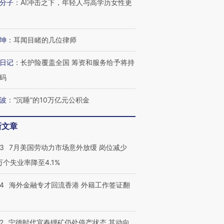
分子
：
AI冲击之下，年轻人与高学历女性更
技“链”接产
【特别呈现】寻找100种
CFO：不靠规模取胜，华
【特别呈
有意思的生活方式·第三对
住三大增长引擎是什么？
有意思的
坤
：
耳闻目睹的几位律师
日记
：
长护险覆盖全国 筹资和服务给予将持
码
波
：
“沉睡”的10万亿元公积金
新文章
43
7月美国劳动力市场意外放缓 岗位减少
3万个失业率降至4.1%
14
海外金融专才回流香港 外籍工作签证翻
2
宁德时代宜春锂矿仍处停产状态 其动向