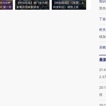
知识
找100种
【特别呈现】澳门全力探
【特别呈现】《东莞，人
会，让数智科
式·第一对
索葡语国家新渠道
间便利店》倾情上线
业
受伤
丁金
村夫
续加
吴晓
最
21:
2.
20:
倍
20:1