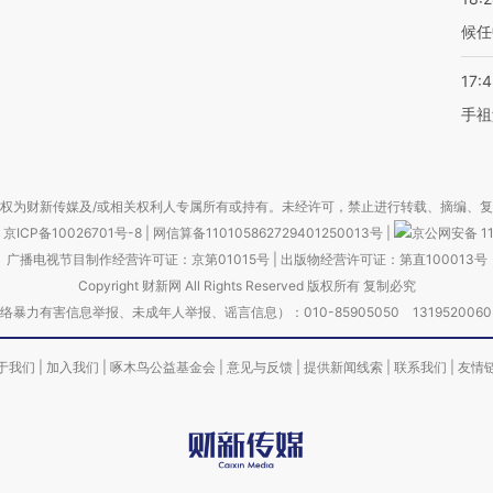
候任
17:
手祖
权为财新传媒及/或相关权利人专属所有或持有。未经许可，禁止进行转载、摘编、
京ICP备10026701号-8
|
网信算备110105862729401250013号
|
京公网安备 11
广播电视节目制作经营许可证：京第01015号
|
出版物经营许可证：第直100013号
Copyright 财新网 All Rights Reserved 版权所有 复制必究
害信息举报、未成年人举报、谣言信息）：010-85905050 13195200605 举报邮
于我们
|
加入我们
|
啄木鸟公益基金会
|
意见与反馈
|
提供新闻线索
|
联系我们
|
友情