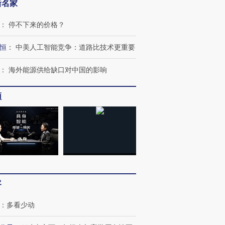
新名家
：
停不下来的价格？
恒
：
中美人工智能竞争：道路比技术更重要
：
海外能源供给缺口对中国的影响
频
跨国走私7万
视线｜被称为“蟑螂”的印
视线｜“入侵”还是“人道危
检体内含3种
度Z世代 用街头抗争将教
机”？难民潮撕裂西班牙
秘鲁纳斯
育部长拱下台
飞地休达
13人遇难
客
：
多看少动
进第四届链博
【商旅对话】华住集团