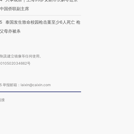
中国侨联副主席
45
泰国发生致命校园枪击案至少6人死亡 枪
父母亦被杀
复制及建立镜像等任何使用。
010502034662号
箱：laixin@caixin.com
链接