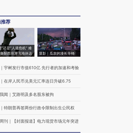
辑推荐
侵”还是“人道危机” 难
撕裂西班牙飞地休达
显影｜瓜农的漫长等待
｜
宇树发行市值610亿 先行者的加速和考验
｜
在岸人民币兑美元汇率连日升破6.75
我闻
｜
艾路明及多名股东被拘
｜
特朗普再签两份行政令限制出生公民权
周刊
｜
【封面报道】电力现货市场元年突进