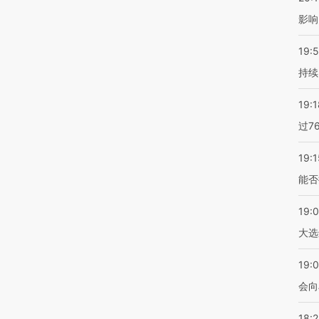
影响
19:5
持续
19:1
过7
19:1
能否
19:
大选
19:0
会向
18: