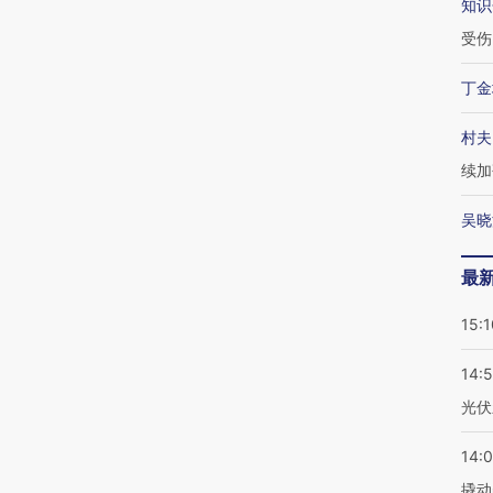
知识
受伤
丁金
村夫
续加
吴晓
最
15:1
14:
光伏
14:
撬动