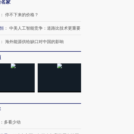
新名家
：
停不下来的价格？
恒
：
中美人工智能竞争：道路比技术更重要
：
海外能源供给缺口对中国的影响
频
跨国走私7万
视线｜HYROX的吸金
视线｜被
检体内含3种
术：是什么让中产们甘
泽连斯基密集出访美英 索
度Z世代
心“花钱找虐”？
要防空导弹“救急”
育部长拱
客
进第四届链博
【商旅对话】华住集团
技“链”接产
【特别呈现】寻找100种
CFO：不靠规模取胜，华
【特别呈
：
多看少动
有意思的生活方式·第三对
住三大增长引擎是什么？
有意思的