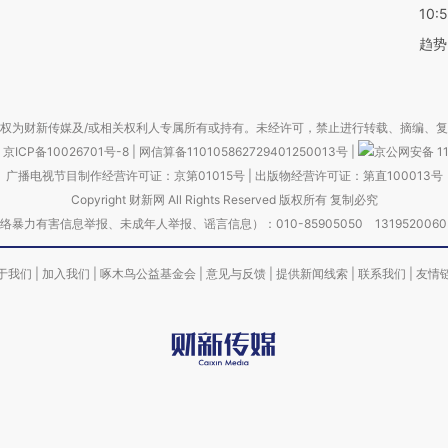
10:
趋势
权为财新传媒及/或相关权利人专属所有或持有。未经许可，禁止进行转载、摘编、
京ICP备10026701号-8
|
网信算备110105862729401250013号
|
京公网安备 11
广播电视节目制作经营许可证：京第01015号
|
出版物经营许可证：第直100013号
Copyright 财新网 All Rights Reserved 版权所有 复制必究
害信息举报、未成年人举报、谣言信息）：010-85905050 13195200605 举报邮
于我们
|
加入我们
|
啄木鸟公益基金会
|
意见与反馈
|
提供新闻线索
|
联系我们
|
友情