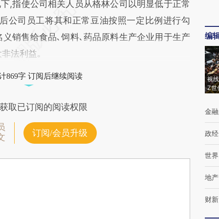
下,指使公司相关人员从格林公司以明显低于正常
｡后公司员工将其和正常豆油按照一定比例进行勾
编
名义销售给食品､饲料､药品原料生产企业用于生产
大非法利益｡
计869字 订阅后继续阅读
视线
Z世
获取已订阅的阅读权限
金融
员
订阅/会员升级
政经
文
世界
地产
财新