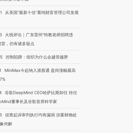
1
从美国“最新十佳”看纯财富管理公司发展
3
火线评论｜广东雷州“特教老师招聘违
很雷，仍有诸多疑点
05
控制陷阱：组织为什么会越管越胖
1
MiniMax今起纳入港股通 盘间涨幅最高
77%
4
谷歌DeepMind CEO哈萨比斯卸任 转任
epMind董事长及谷歌首席科学家
6
侦查起诉审判执行均有漏洞 涉案财物处
象何解