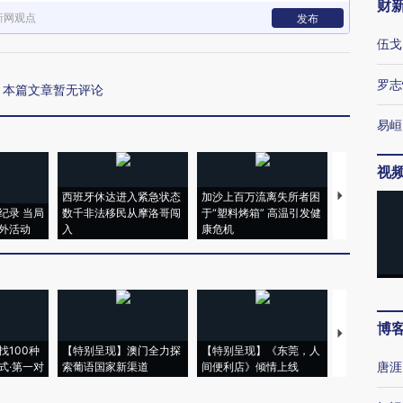
财
新网观点
发布
伍戈
罗志
本篇文章暂无评论
易峘
视
西班牙休达进入紧急状态
加沙上百万流离失所者困
马航飞行员
纪录 当局
数千非法移民从摩洛哥闯
于“塑料烤箱” 高温引发健
粒摇头丸 尿
外活动
入
康危机
毒品
博
【推广】走
找100种
【特别呈现】澳门全力探
【特别呈现】《东莞，人
会，让数智科
唐涯
式·第一对
索葡语国家新渠道
间便利店》倾情上线
业