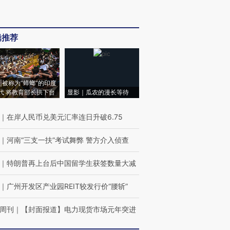
辑推荐
|被称为“蟑螂”的印度
代 将教育部长拱下台
显影｜瓜农的漫长等待
｜
在岸人民币兑美元汇率连日升破6.75
｜
河南“三支一扶”考试舞弊 警方介入侦查
｜
特朗普再上台后中国留学生获签数量大减
｜
广州开发区产业园REIT较发行价“腰斩”
周刊
｜
【封面报道】电力现货市场元年突进