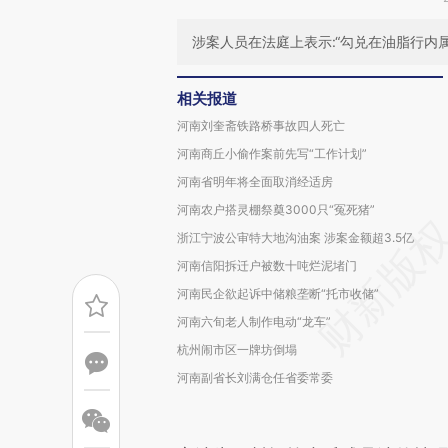
涉案人员在法庭上表示:“勾兑在油脂行内属
相关报道
河南刘奎斋铁路桥事故四人死亡
河南商丘小偷作案前先写“工作计划”
河南省明年将全面取消经适房
河南农户搭灵棚祭奠3000只“冤死猪”
浙江宁波公审特大地沟油案 涉案金额超3.5亿
河南信阳拆迁户被数十吨烂泥堵门
河南民企欲起诉中储粮垄断“托市收储”
河南六旬老人制作电动“龙车”
杭州闹市区一牌坊倒塌
河南副省长刘满仓任省委常委