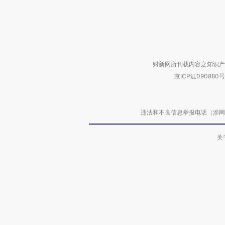
财新网所刊载内容之知识产
京ICP证090880号
违法和不良信息举报电话（涉网络暴力有
关