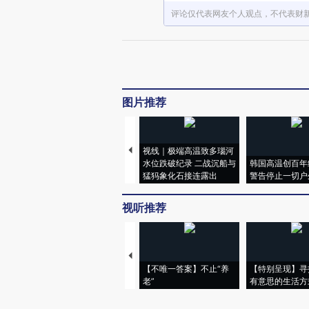
评论仅代表网友个人观点，不代表财
图片推荐
视线｜极端高温致多瑙河
水位跌破纪录 二战沉船与
韩国高温创百年
猛犸象化石接连露出
警告停止一切户
视听推荐
【不唯一答案】不止“养
【特别呈现】寻
老”
有意思的生活方