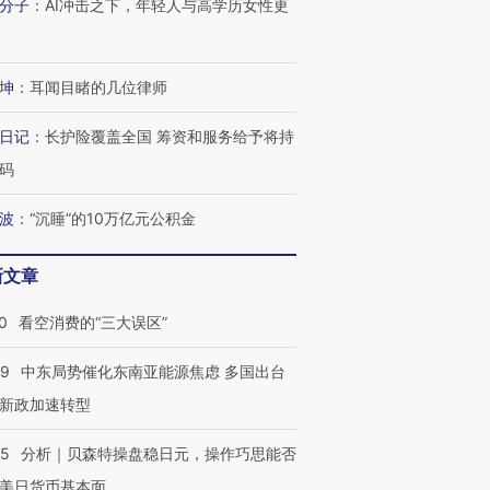
分子
：
AI冲击之下，年轻人与高学历女性更
坤
：
耳闻目睹的几位律师
日记
：
长护险覆盖全国 筹资和服务给予将持
码
波
：
“沉睡”的10万亿元公积金
新文章
0
看空消费的“三大误区”
59
中东局势催化东南亚能源焦虑 多国出台
新政加速转型
05
分析｜贝森特操盘稳日元，操作巧思能否
美日货币基本面