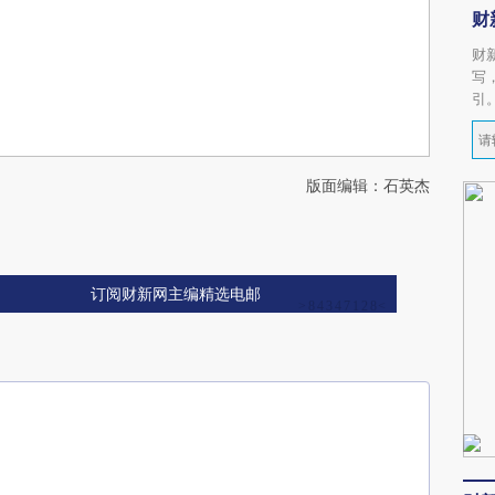
财
财
写
引
版面编辑：石英杰
订阅财新网主编精选电邮