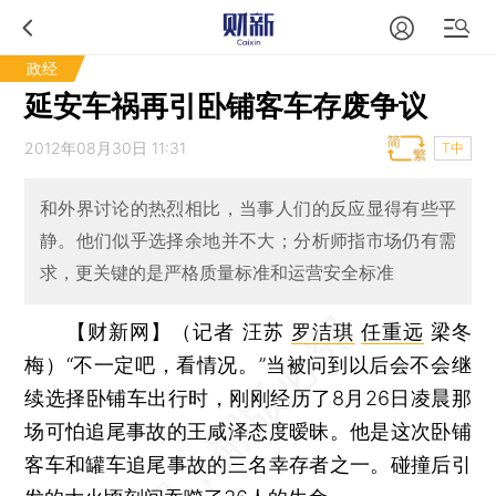
政经
延安车祸再引卧铺客车存废争议
2012年08月30日 11:31
T中
和外界讨论的热烈相比，当事人们的反应显得有些平
静。他们似乎选择余地并不大；分析师指市场仍有需
求，更关键的是严格质量标准和运营安全标准
【财新网】（记者 汪苏
罗洁琪
任重远
梁冬
梅）
“不一定吧，看情况。”当被问到以后会不会继
续选择卧铺车出行时，刚刚经历了8月26日凌晨那
场可怕追尾事故的王咸泽态度暧昧。他是这次卧铺
客车和罐车追尾事故的三名幸存者之一。碰撞后引