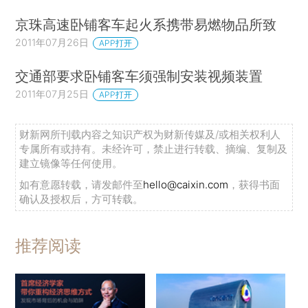
京珠高速卧铺客车起火系携带易燃物品所致
2011年07月26日
APP打开
交通部要求卧铺客车须强制安装视频装置
2011年07月25日
APP打开
财新网所刊载内容之知识产权为财新传媒及/或相关权利人
专属所有或持有。未经许可，禁止进行转载、摘编、复制及
建立镜像等任何使用。
如有意愿转载，请发邮件至
hello@caixin.com
，获得书面
确认及授权后，方可转载。
推荐阅读