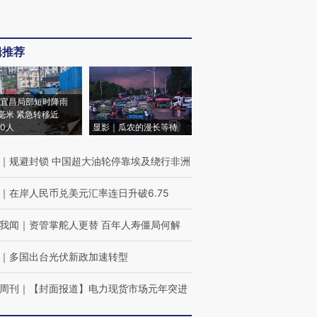
辑推荐
宜昌局部短时降雨
8毫米 紧急转移近
00人
显影｜瓜农的漫长等待
｜
规避封锁 中国超大油轮停靠埃及绕行非洲
｜
在岸人民币兑美元汇率连日升破6.75
我闻
｜
资管掌舵人更替 百年人寿僵局何解
｜
多国出台光伏新政加速转型
周刊
｜
【封面报道】电力现货市场元年突进