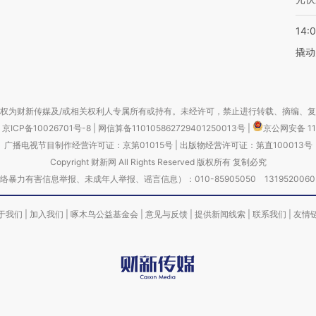
14:
撬动
权为财新传媒及/或相关权利人专属所有或持有。未经许可，禁止进行转载、摘编、
京ICP备10026701号-8
|
网信算备110105862729401250013号
|
京公网安备 11
广播电视节目制作经营许可证：京第01015号
|
出版物经营许可证：第直100013号
Copyright 财新网 All Rights Reserved 版权所有 复制必究
害信息举报、未成年人举报、谣言信息）：010-85905050 13195200605 举报邮
于我们
|
加入我们
|
啄木鸟公益基金会
|
意见与反馈
|
提供新闻线索
|
联系我们
|
友情