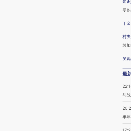
知识
受伤
丁金
村夫
续加
吴晓
最
22:1
与战
20:
半年
17:2