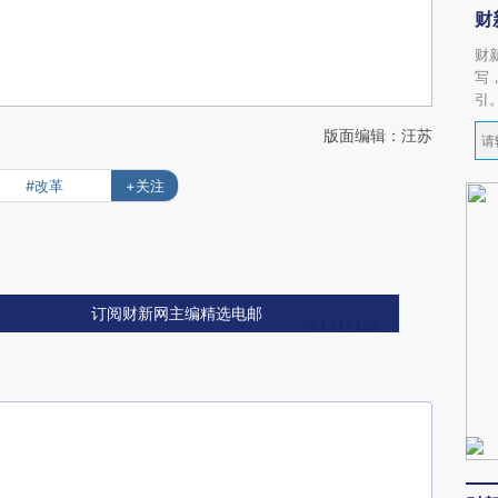
财
财
写
引
版面编辑：汪苏
#改革
+关注
订阅财新网主编精选电邮