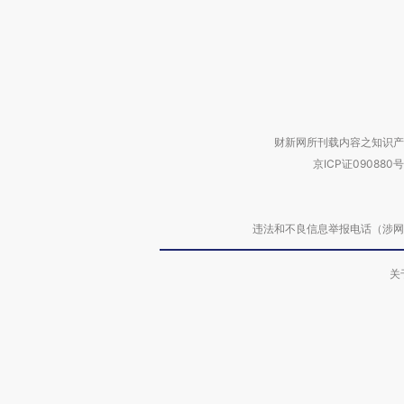
财新网所刊载内容之知识产
京ICP证090880号
违法和不良信息举报电话（涉网络暴力有
关