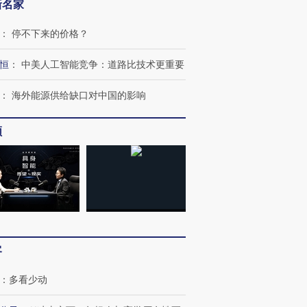
新名家
：
停不下来的价格？
恒
：
中美人工智能竞争：道路比技术更重要
：
海外能源供给缺口对中国的影响
频
OX的吸金
马航飞行员跨国走私7万
视线｜被称为“蟑螂”的印
让中产们甘
粒摇头丸 尿检体内含3种
度Z世代 用街头抗争将教
秘鲁纳斯
”？
毒品
育部长拱下台
13人遇难
客
进第四届链博
【商旅对话】华住集团
技“链”接产
【特别呈现】寻找100种
CFO：不靠规模取胜，华
【特别呈
：
多看少动
有意思的生活方式·第三对
住三大增长引擎是什么？
有意思的