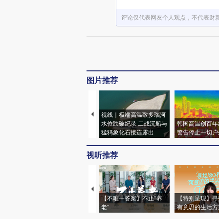
评论仅代表网友个人观点，不代表财
图片推荐
视线｜极端高温致多瑙河
水位跌破纪录 二战沉船与
韩国高温创百年
猛犸象化石接连露出
警告停止一切户
视听推荐
【不唯一答案】不止“养
【特别呈现】寻
老”
有意思的生活方