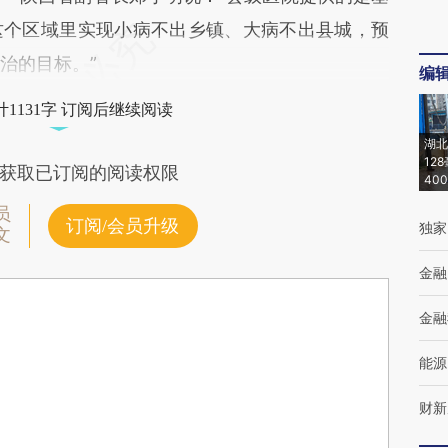
这个区域里实现小病不出乡镇、大病不出县城，预
治的目标。”
编
1131字 订阅后继续阅读
湖北
12
获取已订阅的阅读权限
40
员
订阅/会员升级
独家
文
金融
金融
能源
财新