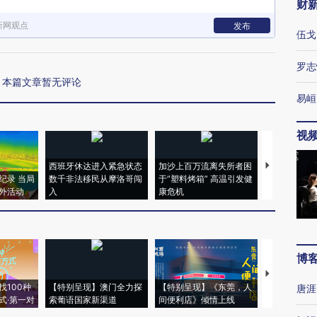
财
新网观点
发布
伍戈
罗志
本篇文章暂无评论
易峘
视
西班牙休达进入紧急状态
加沙上百万流离失所者困
视线｜HYR
纪录 当局
数千非法移民从摩洛哥闯
于“塑料烤箱” 高温引发健
术：是什么
外活动
入
康危机
心“花钱找虐
博
【推广】走
找100种
【特别呈现】澳门全力探
【特别呈现】《东莞，人
会，让数智科
唐涯
式·第一对
索葡语国家新渠道
间便利店》倾情上线
业