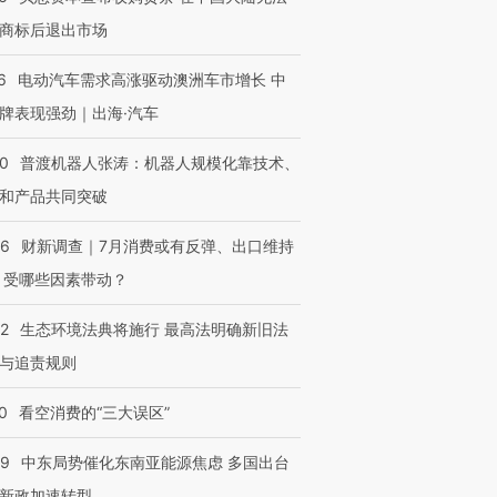
商标后退出市场
6
电动汽车需求高涨驱动澳洲车市增长 中
牌表现强劲｜出海·汽车
00
普渡机器人张涛：机器人规模化靠技术、
和产品共同突破
56
财新调查｜7月消费或有反弹、出口维持
 受哪些因素带动？
42
生态环境法典将施行 最高法明确新旧法
与追责规则
0
看空消费的“三大误区”
59
中东局势催化东南亚能源焦虑 多国出台
新政加速转型