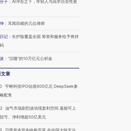
分子
：
AI冲击之下，年轻人与高学历女性更
坤
：
耳闻目睹的几位律师
日记
：
长护险覆盖全国 筹资和服务给予将持
码
波
：
“沉睡”的10万亿元公积金
新文章
0
宇树科技IPO估值600亿元 DeepSeek参
略配售
22
油气市场剧烈波动现套利空间 嘉能可上
扭亏、净利增超50亿美元
6
贝恩资本宣布收购贡茶 在中国大陆无法